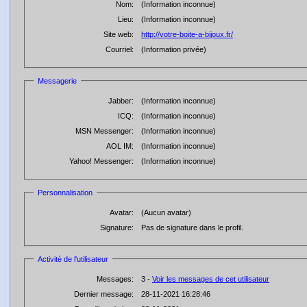
Nom:
(Information inconnue)
Lieu:
(Information inconnue)
Site web:
http://votre-boite-a-bijoux.fr/
Courriel:
(Information privée)
Messagerie
Jabber:
(Information inconnue)
ICQ:
(Information inconnue)
MSN Messenger:
(Information inconnue)
AOL IM:
(Information inconnue)
Yahoo! Messenger:
(Information inconnue)
Personnalisation
Avatar:
(Aucun avatar)
Signature:
Pas de signature dans le profil.
Activité de l'utilisateur
Messages:
3 -
Voir les messages de cet utilisateur
Dernier message:
28-11-2021 16:28:46