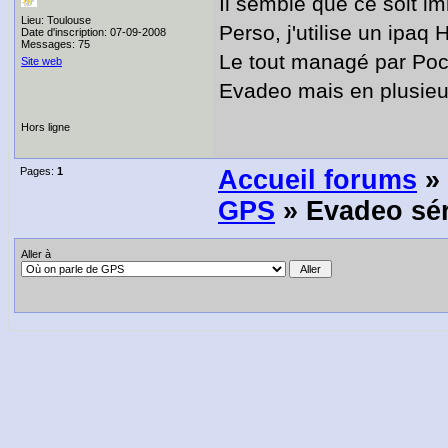
Il semble que ce soit i
Lieu: Toulouse
Perso, j'utilise un ipa
Date d'inscription: 07-09-2008
Messages: 75
Le tout managé par Pock
Site web
Evadeo mais en plusie
Hors ligne
Pages:
1
Accueil forums
»
GPS
» Evadeo sér
Aller à