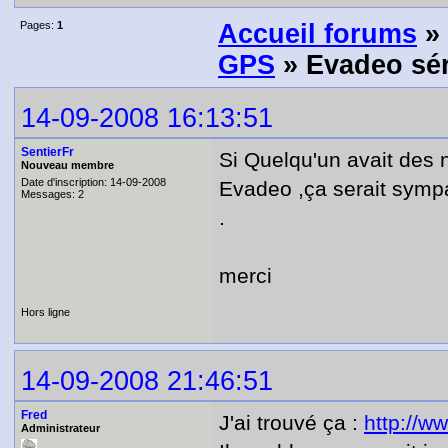
Pages:
1
Accueil forums
»
GPS
» Evadeo sér
14-09-2008 16:13:51
SentierFr
Si Quelqu'un avait des
Nouveau membre
Date d'inscription: 14-09-2008
Evadeo ,ça serait sympa
Messages: 2
.
merci
Hors ligne
14-09-2008 21:46:51
Fred
J'ai trouvé ça :
http://w
Administrateur