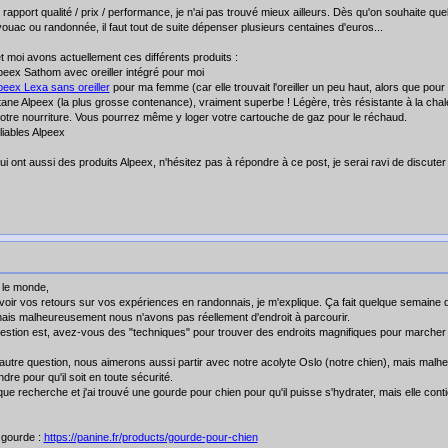
rapport qualité / prix / performance, je n'ai pas trouvé mieux ailleurs. Dès qu'on souhaite 
ouac ou randonnée, il faut tout de suite dépenser plusieurs centaines d'euros...
moi avons actuellement ces différents produits :
peex Sathom avec oreiller intégré pour moi
peex Lexa sans oreiller
pour ma femme (car elle trouvait l'oreiller un peu haut, alors que pour m
itane Alpeex (la plus grosse contenance), vraiment superbe ! Légère, très résistante à la chal
otre nourriture. Vous pourrez même y loger votre cartouche de gaz pour le réchaud.
liables Alpeex
i ont aussi des produits Alpeex, n'hésitez pas à répondre à ce post, je serai ravi de discuter 
 le monde,
voir vos retours sur vos expériences en randonnais, je m'explique. Ça fait quelque semaine 
ais malheureusement nous n'avons pas réellement d'endroit à parcourir.
stion est, avez-vous des "techniques" pour trouver des endroits magnifiques pour marcher
 autre question, nous aimerons aussi partir avec notre acolyte Oslo (notre chien), mais mal
rendre pour qu'il soit en toute sécurité.
elque recherche et j'ai trouvé une gourde pour chien pour qu'il puisse s'hydrater, mais elle cont
a gourde :
https://panine.fr/products/gourde-pour-chien