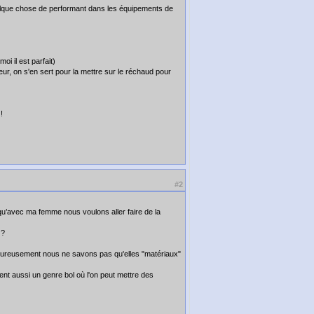
quelque chose de performant dans les équipements de
oi il est parfait)
eur, on s'en sert pour la mettre sur le réchaud pour
!
#2
qu’avec ma femme nous voulons aller faire de la
 ?
heureusement nous ne savons pas qu'elles "matériaux"
ient aussi un genre bol où l'on peut mettre des