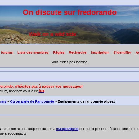
On discute sur fredorando
Walk on a wild side
l forums
Liste des membres
Règles
Recherche
Inscription
S'identifier
Ac
Vous n'êtes pas identifié.
dorando, n'hésitez pas à passer vos messages!
fux
 Forum, abonnez vous à ce
rums
»
Où on parle de Randonnée
» Equipements de randonnée Alpeex
 faire mon retour d'expérience sur la
marque Alpeex
qui fournit plusieurs équipements de ran
légers et compacts.