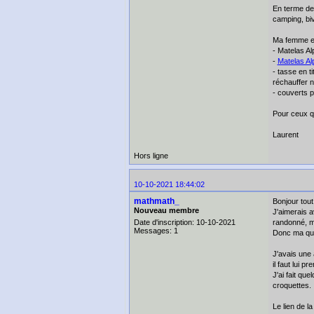
En terme de 
camping, biv
Ma femme et 
- Matelas Al
-
Matelas Al
- tasse en t
réchauffer n
- couverts p
Pour ceux qu
Laurent
Hors ligne
10-10-2021 18:44:02
mathmath_
Bonjour tout
Nouveau membre
J'aimerais a
Date d'inscription: 10-10-2021
randonné, m
Messages: 1
Donc ma que
J'avais une
il faut lui p
J'ai fait qu
croquettes.
Le lien de l