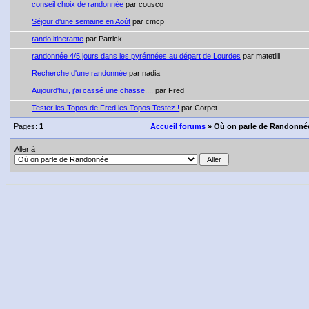
conseil choix de randonnée
par cousco
Séjour d'une semaine en Août
par cmcp
rando itinerante
par Patrick
randonnée 4/5 jours dans les pyrénnées au départ de Lourdes
par matetlili
Recherche d'une randonnée
par nadia
Aujourd'hui, j'ai cassé une chasse....
par Fred
Tester les Topos de Fred les Topos Testez !
par Corpet
Pages:
1
Accueil forums
» Où on parle de Randonné
Aller à