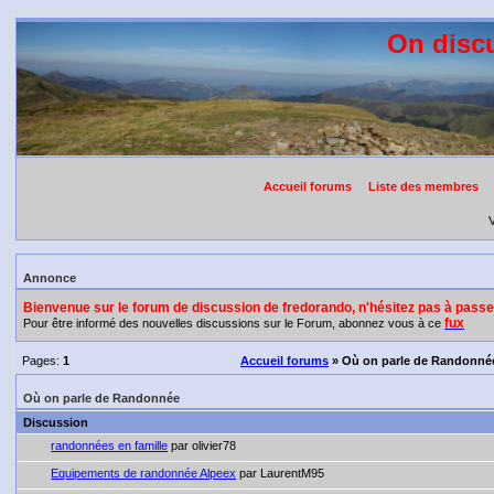
On discu
Accueil forums
Liste des membres
V
Annonce
Bienvenue sur le forum de discussion de fredorando, n'hésitez pas à pas
fux
Pour être informé des nouvelles discussions sur le Forum, abonnez vous à ce
Pages:
1
Accueil forums
» Où on parle de Randonné
Où on parle de Randonnée
Discussion
randonnées en famille
par olivier78
Equipements de randonnée Alpeex
par LaurentM95