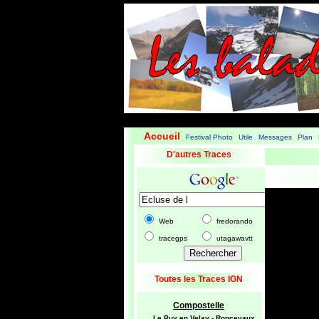
Accueil
Festival Photo
Utile
Messages
Plan
|
|
|
|
|
D'autres Traces
Web
fredorando
tracegps
utagawavtt
Toutes les Traces IGN
Compostelle
Le Puy en Velay - Roncevaux