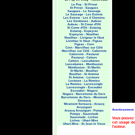
Le Puy - St Privat
St Privat - Saugues
Saugues - Le Sauvage
Le Sauvage - Les Estrets
Les Estrets - Les 4 Chemins
Les Gentianes - Aubrac
Aubrac - St Come d'Olt
St Come d'Olt - Estaing
Estaing - Espeyrac
Espeyrac - Noailhac
Noailhac - Livignac le Haut
Livinhac le Haut - Figeac
Figeac - Corn
Corn - Marcilhac sur Célé
Marcilhac sur Célé - Cabrerets
Cabrerets - Pasturat
Pasturat - Cahors
Cahors - Lascabanes
Lascabanes - Montlauzun
Montlauzun - St Martin
St Martin - Bouillan
Bouillan - St Antoine
St Antoine - Lectoure
Lectoure - La Romieu
La Romieu - Larressingle
Larressingle - Escoubet
Escoubet - Nogaro
Nogaro - Barcelonne du Gers
Barcelonne du Gers - Miramont
Sensacq
Miramont Sensacq - Arzacq
Arraziguet
Avertissement
Arzacq Arraziguet - Pomps
Pomps - Sauvelade
Sauvelade - Lichos
Vous pouvez 
Lichos - Uhart Mixe
cet usage doi
Uhart Mixe - St Jean le Vieux
l'auteur.
St Jean le Vieux - Orisson
Orisson - Roncevaux