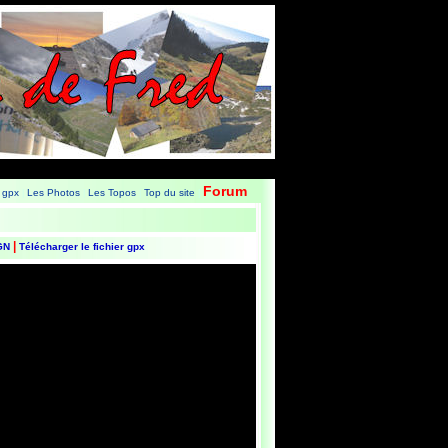
Forum
 gpx
Les Photos
Les Topos
Top du site
|
|
|
|
|
IGN
Télécharger le fichier gpx