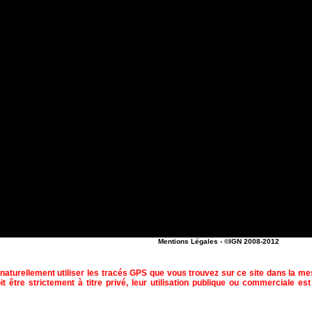
Mentions Légales
- ©IGN 2008-2012
naturellement utiliser les tracés GPS que vous trouvez sur ce site dans la m
t être strictement à titre privé, leur utilisation publique ou commerciale est