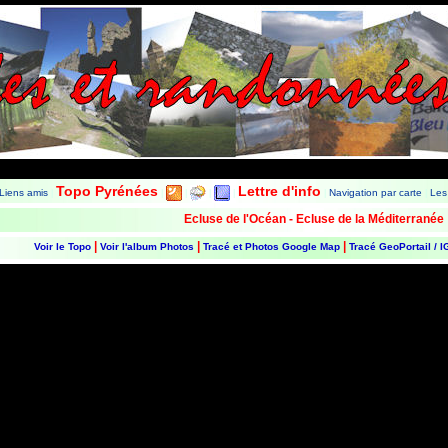
Les Balades et Randonnées de Fred
Topo Pyrénées
Lettre d'info
Liens amis
Navigation par carte
Les
|
|
|
|
|
|
|
Ecluse de l'Océan - Ecluse de la Méditerranée
|
|
|
Voir le Topo
Voir l'album Photos
Tracé et Photos Google Map
Tracé GeoPortail / 