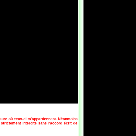
esure où ceux-ci m'appartiennent. Néanmoins
 strictement interdite sans l'accord écrit de