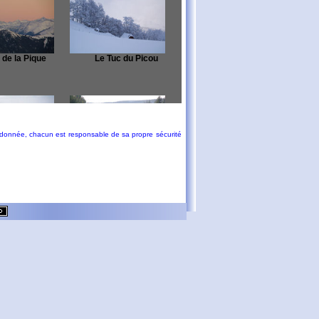
 de la Pique
Le Tuc du Picou
andonnée, chacun est responsable de sa propre sécurité
r à Cestayrols
Un tour à Arfons
n forêt de Sivens
Etna Sud