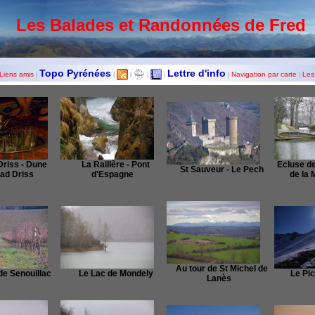
Les Balades et Randonnées de Fred
Topo Pyrénées
Lettre d'info
Liens amis
Navigation par carte
Les
|
|
|
|
|
|
|
Driss - Dune
La Raillère - Pont
Ecluse de
St Sauveur - Le Pech
lad Driss
d'Espagne
de la 
Au tour de St Michel de
de Senouillac
Le Lac de Mondely
Le Pi
Lanès