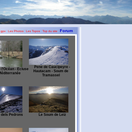
Forum
 gpx
Les Photos
Les Topos
Top du site
|
|
|
|
Pene de Caucipeyre -
 l'Océan - Ecluse
Hautacam - Soum de
Méditerranée
Tramassel
c dels Pedrons
Le Soum de Leiz