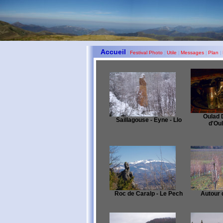
Accueil
Festival Photo
Utile
Messages
Plan
|
|
|
|
|
Oulad 
Saillagouse - Eyne - Llo
d'Ou
Roc de Caralp - Le Pech
Autour 