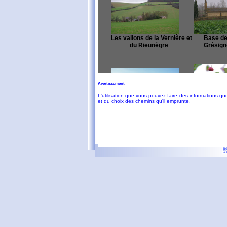
Les vallons de la Vernière et
Base de 
du Rieunègre
Grésign
Avertissement
L'utilisation que vous pouvez faire des informations 
et du choix des chemins qu'il emprunte.
Autour d
Le Trapadous en boucle
G
Pic d'Estibat - Sommet des
Autour
Griets