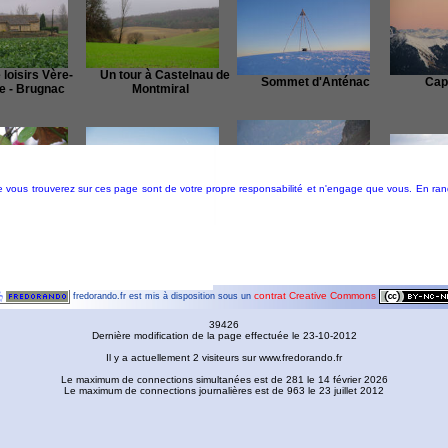
loisirs Vère-
Un tour à Castelnau de
Sommet d'Anténac
Cap
e - Brugnac
Montmiral
que vous trouverez sur ces page sont de votre propre responsabilité et n'engage que vous. En r
Pech de Therme -
e Fabre de la
Pic de Bazes - Pic de
Sarrat de la Pelade -
Un tou
range
Navaillo
Rocher Batail
contrat Creative Commons
fredorando.fr est mis à disposition sous un
39426
Dernière modification de la page effectuée le 23-10-2012
Il y a actuellement 2 visiteurs sur www.fredorando.fr
 de Puivert
Le Pic des Trois Seigneurs
Le Pic de Lustou
Un tour e
Le maximum de connections simultanées est de 281 le 14 février 2026
Le maximum de connections journalières est de 963 le 23 juillet 2012