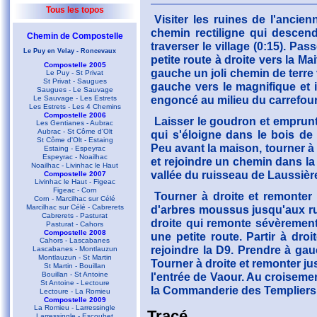
Tous les topos
Visiter les ruines de l'anci
chemin rectiligne qui descend
Chemin de Compostelle
traverser le village (0:15). Pas
Le Puy en Velay - Roncevaux
petite route à droite vers la Ma
Compostelle 2005
gauche un joli chemin de terre
Le Puy - St Privat
St Privat - Saugues
gauche vers le magnifique e
Saugues - Le Sauvage
engoncé au milieu du carrefour..
Le Sauvage - Les Estrets
Les Estrets - Les 4 Chemins
Compostelle 2006
Laisser le goudron et emprunt
Les Gentianes - Aubrac
Aubrac - St Côme d'Olt
qui s'éloigne dans le bois de
St Côme d'Olt - Estaing
Peu avant la maison, tourner à 
Estaing - Espeyrac
Espeyrac - Noailhac
et rejoindre un chemin dans la f
Noailhac - Livinhac le Haut
vallée du ruisseau de Laussière
Compostelle 2007
Livinhac le Haut - Figeac
Figeac - Corn
Tourner à droite et remonter
Corn - Marcilhac sur Célé
Marcilhac sur Célé - Cabrerets
d'arbres moussus jusqu'aux rui
Cabrerets - Pasturat
droite qui remonte sévèrement 
Pasturat - Cahors
Compostelle 2008
une petite route. Partir à dro
Cahors - Lascabanes
rejoindre la D9. Prendre à gau
Lascabanes - Montlauzun
Montlauzun - St Martin
Tourner à droite et remonter j
St Martin - Bouillan
Bouillan - St Antoine
l'entrée de Vaour. Au croiseme
St Antoine - Lectoure
la Commanderie des Templiers et
Lectoure - La Romieu
Compostelle 2009
La Romieu - Larressingle
Tracé
Larressingle - Escoubet