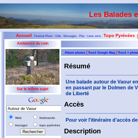
Les Balades 
Accueil
Topo Pyrénées
|
Festival Photo
|
Utile
|
Messages
|
Plan
|
Liens amis
|
|
Ambiance du coin
|
|
Album photos
Tracé Google Map
Tracé + phot
Résumé
Une balade autour de Vaour en
en passant par le Dolmen de Vo
Sur le même sujet
de Liberté
Accès
Web
fredorando
Pour voir l'itinéraire d'accès 
tracegps
topo pyrénées
Description