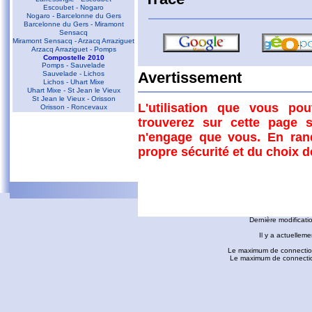
Escoubet - Nogaro
Nogaro - Barcelonne du Gers
Barcelonne du Gers - Miramont
Sensacq
Miramont Sensacq - Arzacq Arraziguet
Arzacq Arraziguet - Pomps
Compostelle 2010
Pomps - Sauvelade
Sauvelade - Lichos
Avertissement
Lichos - Uhart Mixe
Uhart Mixe - St Jean le Vieux
St Jean le Vieux - Orisson
L'utilisation que vous po
Orisson - Roncevaux
trouverez sur cette page s
Conques - Toulouse
n'engage que vous. En ran
Conques - Cransac
Cransac - Peyrusse le Roc
propre sécurité et du choix 
Peyrusse le Roc - Villefranche de
Rouergue
Villefranche de Rouergue - Najac
Gaillac - Rabastens
Rabastens - Montastruc la Conseillère
fredorando.fr est mis à
Montastruc le Conseillère - Toulouse
Ariège
Dernière modificati
Sarrat des Auzels - Pierre de Roland
Prat Moll
Il y a actuelleme
Le Jasse de Beille d'en Haut
Balade vers Montgaillard
Le maximum de connection
Les dolmens de Cérizols
Le maximum de connections
La Pique d'Endron
Laparan - Fontargenta - Estagnol -
Ruille
Roc de Cos - Pic de l'Aspre
Le Roc de la Courgue
Le Pech de Foix