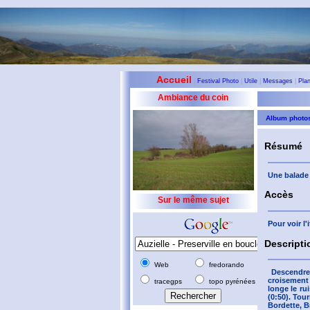
Accueil
|
Festival Photo
|
Utile
|
Messages
|
Pla
Ambiance du coin
Album photo
Résumé
Une balade 
Accès
Sur le même sujet
Pour voir l
Descripti
Web
fredorando
Descendre 
croisement 
tracegps
topo pyrénées
longe le ru
(0:50). Tou
Bordette, Br