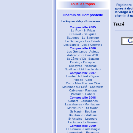
Tous les topos
Rejoindre 
après à dro
le virage à
Chemin de Compostelle
chemin à ga
Le Puy en Velay - Roncevaux
Tracé
Compostelle 2005
Le Puy - St Privat
St Privat - Saugues
Saugues - Le Sauvage
Le Sauvage - Les Estrets
Les Estrets - Les 4 Chemins
Compostelle 2006
Les Gentianes - Aubrac
Aubrac - St Côme d'Olt
St Côme d'Olt - Estaing
Estaing - Espeyrac
Espeyrac - Noailhac
Noailhac - Livinhac le Haut
Compostelle 2007
Livinhac le Haut - Figeac
Figeac - Corn
Corn - Marcilhac sur Célé
Marcilhac sur Célé - Cabrerets
Cabrerets - Pasturat
Pasturat - Cahors
Compostelle 2008
Cahors - Lascabanes
Lascabanes - Montlauzun
Montlauzun - St Martin
St Martin - Bouillan
Bouillan - St Antoine
St Antoine - Lectoure
Lectoure - La Romieu
Compostelle 2009
La Romieu - Larressingle
Larressingle - Escoubet