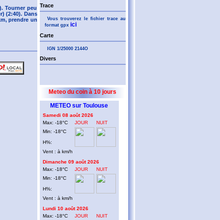
Trace
5). Tourner peu
r) (2:40). Dans
Vous trouverez le fichier trace au
1km, prendre un
ici
format gpx
Carte
IGN 1/25000 2144O
Divers
Meteo du coin à 10 jours
METEO sur Toulouse
Samedi 08 août 2026
Max: -18°C
JOUR
NUIT
Min: -18°C
H%:
Vent : à km/h
Dimanche 09 août 2026
Max: -18°C
JOUR
NUIT
Min: -18°C
H%:
Vent : à km/h
Lundi 10 août 2026
Max: -18°C
JOUR
NUIT