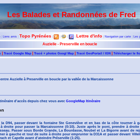
Les Balades et Randonnées de Fred
Topo Pyrénées
Lettre d'info
n
|
Liens amis
|
|
|
|
|
|
Navigation par carte
|
Les 
Auzielle - Preserville en boucle
|
|
|
|
s
Tracé Google Map
Tracé + photos Googl Map
Tracé GeoPortail / IGN
Télécharger le fi
entre Auzielle à Preserville en boucle par la vallée de la Marcaissonne
'itinéraire d'accès depuis chez vous avec
GoogleMap Itinéraire
on
la D94, passer devant la fontaine Ste Geneviève et en bas de la côte tourner à 
à droite pour passer la Marcaissonne (0:10). Juste après le pont, prendre à droite
isseau. Passer sous Borde Grande, La Bourdasse, Noubel et La Bigorre avant de rej
rner à gauche et tout de suite à droite pour emprunter la D31A et passer devant Vill
ach et Capelle avant d'ateindre Préserville (1:25).