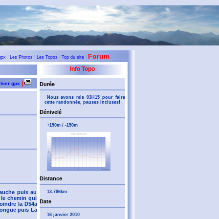
Forum
gpx
|
Les Photos
|
Les Topos
|
Top du site
|
Info Topo
|
chier gpx
Durée
Nous avons mis 03H15 pour faire
cette randonnée, pauses incluses!
Dénivelé
+150m / -150m
Distance
13.796km
gauche puis au
 le chemin qui
Date
oindre la D54a
elongue puis La
16 janvier 2010