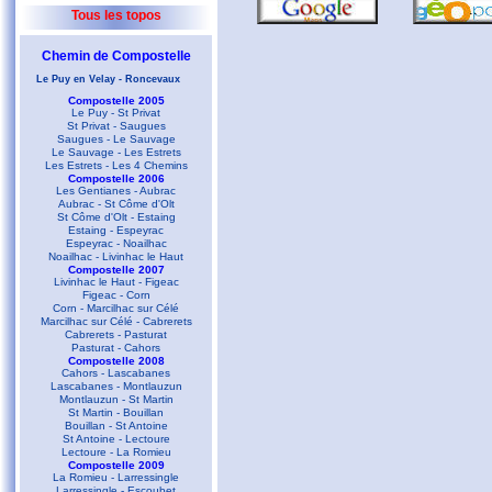
Tous les topos
Chemin de Compostelle
Le Puy en Velay - Roncevaux
Compostelle 2005
Le Puy - St Privat
St Privat - Saugues
Saugues - Le Sauvage
Le Sauvage - Les Estrets
Les Estrets - Les 4 Chemins
Compostelle 2006
Les Gentianes - Aubrac
Aubrac - St Côme d'Olt
St Côme d'Olt - Estaing
Estaing - Espeyrac
Espeyrac - Noailhac
Noailhac - Livinhac le Haut
Compostelle 2007
Livinhac le Haut - Figeac
Figeac - Corn
Corn - Marcilhac sur Célé
Marcilhac sur Célé - Cabrerets
Cabrerets - Pasturat
Pasturat - Cahors
Compostelle 2008
Cahors - Lascabanes
Lascabanes - Montlauzun
Montlauzun - St Martin
St Martin - Bouillan
Bouillan - St Antoine
St Antoine - Lectoure
Lectoure - La Romieu
Compostelle 2009
La Romieu - Larressingle
Larressingle - Escoubet