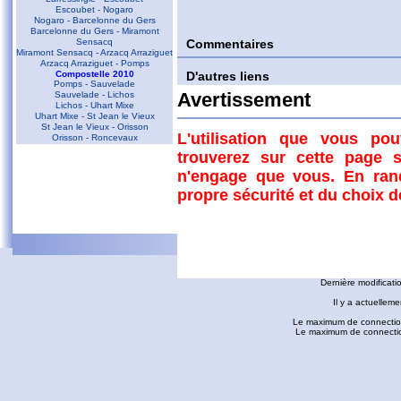
Escoubet - Nogaro
Nogaro - Barcelonne du Gers
Barcelonne du Gers - Miramont
Sensacq
Commentaires
Miramont Sensacq - Arzacq Arraziguet
Arzacq Arraziguet - Pomps
Compostelle 2010
D'autres liens
Pomps - Sauvelade
Sauvelade - Lichos
Avertissement
Lichos - Uhart Mixe
Uhart Mixe - St Jean le Vieux
St Jean le Vieux - Orisson
L'utilisation que vous po
Orisson - Roncevaux
trouverez sur cette page s
Conques - Toulouse
n'engage que vous. En ran
Conques - Cransac
Cransac - Peyrusse le Roc
propre sécurité et du choix 
Peyrusse le Roc - Villefranche de
Rouergue
Villefranche de Rouergue - Najac
Gaillac - Rabastens
Rabastens - Montastruc la Conseillère
fredorando.fr est mis à
Montastruc le Conseillère - Toulouse
Ariège
Dernière modificati
Sarrat des Auzels - Pierre de Roland
Prat Moll
Il y a actuelleme
Le Jasse de Beille d'en Haut
Balade vers Montgaillard
Le maximum de connection
Les dolmens de Cérizols
Le maximum de connections
La Pique d'Endron
Laparan - Fontargenta - Estagnol -
Ruille
Roc de Cos - Pic de l'Aspre
Le Roc de la Courgue
Le Pech de Foix