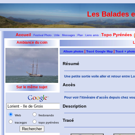
Les Balades 
Accueil
Topo Pyrénées
|
Festival Photo
|
Utile
|
Messages
|
Plan
|
Liens amis
|
|
Ambiance du coin
L
|
|
Album photos
Tracé Google Map
Tracé + phot
Résumé
Une petite sortie voile aller et retour entre Lo
Accès
Sur le même sujet
Pour voir l'itinéraire d'accès depuis chez v
Description
Web
fredorando
Tracé
tracegps
topo pyrénées