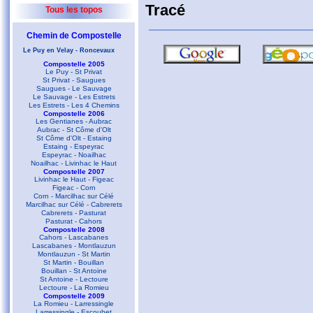
Tracé
Tous les topos
Chemin de Compostelle
Le Puy en Velay - Roncevaux
Compostelle 2005
Le Puy - St Privat
St Privat - Saugues
Saugues - Le Sauvage
Le Sauvage - Les Estrets
Les Estrets - Les 4 Chemins
Compostelle 2006
Les Gentianes - Aubrac
Aubrac - St Côme d'Olt
St Côme d'Olt - Estaing
Estaing - Espeyrac
Espeyrac - Noailhac
Noailhac - Livinhac le Haut
Compostelle 2007
Livinhac le Haut - Figeac
Figeac - Corn
Corn - Marcilhac sur Célé
Marcilhac sur Célé - Cabrerets
Cabrerets - Pasturat
Pasturat - Cahors
Compostelle 2008
Cahors - Lascabanes
Lascabanes - Montlauzun
Montlauzun - St Martin
St Martin - Bouillan
Bouillan - St Antoine
St Antoine - Lectoure
Lectoure - La Romieu
Compostelle 2009
La Romieu - Larressingle
Larressingle - Escoubet