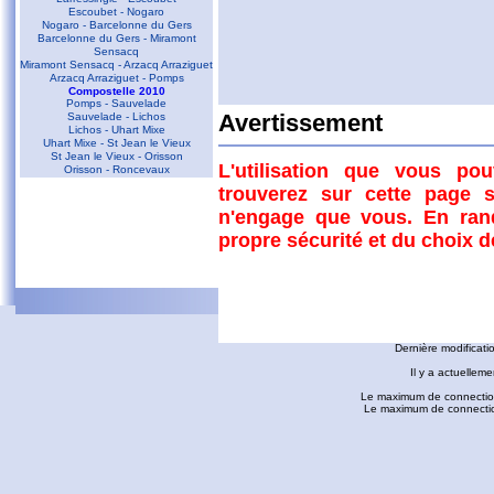
Escoubet - Nogaro
Nogaro - Barcelonne du Gers
Barcelonne du Gers - Miramont
Sensacq
Miramont Sensacq - Arzacq Arraziguet
Arzacq Arraziguet - Pomps
Compostelle 2010
Pomps - Sauvelade
Sauvelade - Lichos
Avertissement
Commentaires
Lichos - Uhart Mixe
Uhart Mixe - St Jean le Vieux
St Jean le Vieux - Orisson
L'utilisation que vous po
Orisson - Roncevaux
D'autres liens
trouverez sur cette page s
Conques - Toulouse
n'engage que vous. En ran
Conques - Cransac
Cransac - Peyrusse le Roc
propre sécurité et du choix 
Peyrusse le Roc - Villefranche de
Rouergue
Villefranche de Rouergue - Najac
Gaillac - Rabastens
Rabastens - Montastruc la Conseillère
fredorando.fr est mis à
Montastruc le Conseillère - Toulouse
Ariège
Dernière modificati
Sarrat des Auzels - Pierre de Roland
Prat Moll
Il y a actuelleme
Le Jasse de Beille d'en Haut
Balade vers Montgaillard
Le maximum de connection
Les dolmens de Cérizols
Le maximum de connections
La Pique d'Endron
Laparan - Fontargenta - Estagnol -
Ruille
Roc de Cos - Pic de l'Aspre
Le Roc de la Courgue
Le Pech de Foix