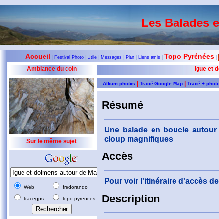
Les Balades 
Accueil
Topo Pyrénées
|
Festival Photo
|
Utile
|
Messages
|
Plan
|
Liens amis
|
|
Ambiance du coin
Igue et 
|
|
Album photos
Tracé Google Map
Tracé + phot
Résumé
Une balade en boucle autour 
cloup magnifiques
Sur le même sujet
Accès
Pour voir l'itinéraire d'accès 
Web
fredorando
Description
tracegps
topo pyrénées