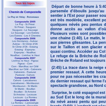
Tous les topos
Départ de bonne heure à 5:40
parsemée d'éboulis jusqu'au 
Chemin de Compostelle
sentier à l'Est pour passer so
Le Puy en Velay - Roncevaux
est très modérée, excellent po
Compostelle 2005
quelques névés peu pentus de
Le Puy - St Privat
St Privat - Saugues
donne accès au vallon d'où 
Saugues - Le Sauvage
Plusieurs voies sont possibles
Le Sauvage - Les Estrets
Les Estrets - Les 4 Chemins
une chaine (1:40). Le matin, le
Compostelle 2006
Les Gentianes - Aubrac
aux pierres glissantes. La pen
Aubrac - St Côme d'Olt
sur le Taillon et son glacier 
St Côme d'Olt - Estaing
Estaing - Espeyrac
quasi continu. Accéder au Col 
Espeyrac - Noailhac
Le refuge de la Brèche de Rola
Noailhac - Livinhac le Haut
Compostelle 2007
Brèche de Roland est toujour
Livinhac le Haut - Figeac
Figeac - Corn
Corn - Marcilhac sur Célé
(2:45) La trace dans la neige 
Marcilhac sur Célé - Cabrerets
premier ressaut. A cette heure
Cabrerets - Pasturat
Pasturat - Cahors
pour ne pas nécessiter les cra
Compostelle 2008
du dernier ressaut qui ferme l'
Cahors - Lascabanes
Lascabanes - Montlauzun
spectacle grandiose, au Nord
Montlauzun - St Martin
St Martin - Bouillan
Bouillan - St Antoine
Surprise, le coté espagnol est
St Antoine - Lectoure
au Sud Est le long de la murail
Lectoure - La Romieu
Compostelle 2009
du névé assez pentu qui peut
La Romieu - Larressingle
Larressingle - Escoubet