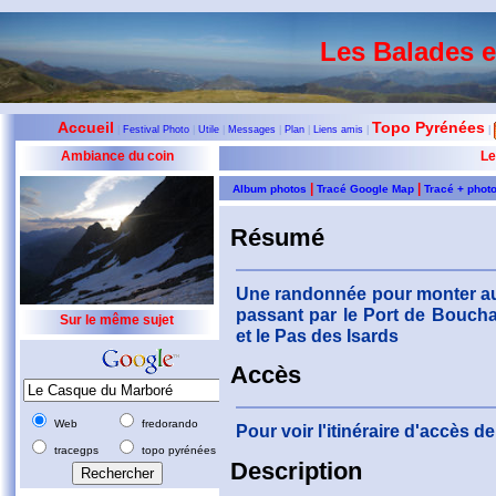
Les Balades 
Accueil
Topo Pyrénées
|
Festival Photo
|
Utile
|
Messages
|
Plan
|
Liens amis
|
|
Ambiance du coin
Le
|
|
Album photos
Tracé Google Map
Tracé + phot
Résumé
Une randonnée pour monter au
passant par le Port de Boucha
Sur le même sujet
et le Pas des Isards
Accès
Web
fredorando
Pour voir l'itinéraire d'accès 
tracegps
topo pyrénées
Description