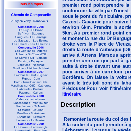
Tous les topos
premier rond point prendre la
contourner la ville par l'oues
Chemin de Compostelle
sous le pont du funiculaire, p
Gazost - Gavarnie pour suivre
Le Puy en Velay - Roncevaux
environ 6km. Prendre la sorti
Compostelle 2005
Le Puy - St Privat
5km. Au premier rond point en 
St Privat - Saugues
Saugues - Le Sauvage
et monter la rue du Dr Bergugna
Le Sauvage - Les Estrets
droite vers la Place de Vieuza
Les Estrets - Les 4 Chemins
Compostelle 2006
droite la route d'Aubisque (D9
Les Gentianes - Aubrac
arrive à Arrens Marsous aprè
Aubrac - St Côme d'Olt
St Côme d'Olt - Estaing
prendre une rue qui part à g
Estaing - Espeyrac
Espeyrac - Noailhac
suite à droite devant une aut
Noailhac - Livinhac le Haut
pour arriver à un carrefour, p
Compostelle 2007
Livinhac le Haut - Figeac
Bordères. On laisse la voitur
Figeac - Corn
avant le très joli pont du la
Corn - Marcilhac sur Célé
Marcilhac sur Célé - Cabrerets
Prédouset.Pour voir l'itinéra
Cabrerets - Pasturat
Pasturat - Cahors
Itinéraire
Compostelle 2008
Cahors - Lascabanes
Description
Lascabanes - Montlauzun
Montlauzun - St Martin
St Martin - Bouillan
Bouillan - St Antoine
St Antoine - Lectoure
Remonter la route du col des B
Lectoure - La Romieu
A la sortie du pont prendre à 
Compostelle 2009
La Romieu - Larressingle
l'Arboretum. Lorsque la végét
Larressingle - Escoubet