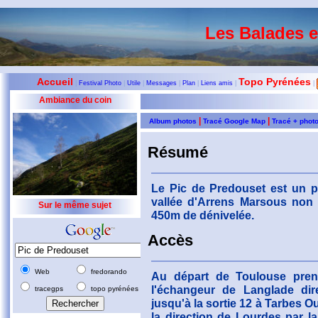
Les Balades 
Accueil
Topo Pyrénées
|
Festival Photo
|
Utile
|
Messages
|
Plan
|
Liens amis
|
|
Ambiance du coin
|
|
Album photos
Tracé Google Map
Tracé + phot
Résumé
Le Pic de Predouset est un 
vallée d'Arrens Marsous non 
Sur le même sujet
450m de dénivelée.
Accès
Web
fredorando
Au départ de Toulouse pren
l'échangeur de Langlade dir
tracegps
topo pyrénées
jusqu'à la sortie 12 à Tarbes Ou
la direction de Lourdes par l