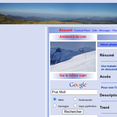
Accueil
|
Festival Photo
|
Utile
|
Messages
|
Pla
Ambiance du coin
Album photo
Résumé
Une balade 
en descenda
Sur le même sujet
Accès
Pour voir l
Descripti
Web
fredorando
tracegps
topo pyrénées
Tracé