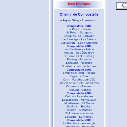
Tous les topos
Chemin de Compostelle
Le Puy en Velay - Roncevaux
Compostelle 2005
Le Puy - St Privat
St Privat - Saugues
Saugues - Le Sauvage
Le Sauvage - Les Estrets
Les Estrets - Les 4 Chemins
Compostelle 2006
Les Gentianes - Aubrac
Aubrac - St Côme d'Olt
St Côme d'Olt - Estaing
Estaing - Espeyrac
Espeyrac - Noailhac
Noailhac - Livinhac le Haut
Compostelle 2007
Livinhac le Haut - Figeac
Figeac - Corn
Corn - Marcilhac sur Célé
Marcilhac sur Célé - Cabrerets
Cabrerets - Pasturat
Pasturat - Cahors
Compostelle 2008
Cahors - Lascabanes
Lascabanes - Montlauzun
Montlauzun - St Martin
St Martin - Bouillan
Bouillan - St Antoine
St Antoine - Lectoure
Lectoure - La Romieu
Compostelle 2009
La Romieu - Larressingle
Larressingle - Escoubet