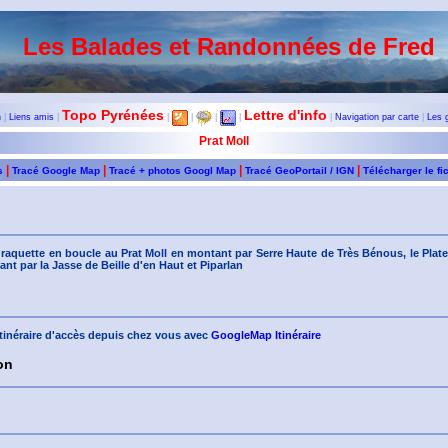
Les Balades et Randonnées de Fred
Topo Pyrénées
Lettre d'info
n
|
Liens amis
|
|
|
|
|
|
Navigation par carte
|
Les 
Prat Moll
|
|
|
|
s
Tracé Google Map
Tracé + photos Googl Map
Tracé GeoPortail / IGN
Télécharger le fi
raquette en boucle au Prat Moll en montant par Serre Haute de Très Bénous, le Plate
nt par la Jasse de Beille d'en Haut et Piparlan
'itinéraire d'accès depuis chez vous avec
GoogleMap Itinéraire
on