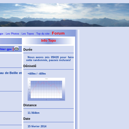
Forum
gpx
|
Les Photos
|
Les Topos
|
Top du site
|
Info Topo
|
chier gpx
Durée
Nous avons mis 05H20 pour faire
cette randonnée, pauses incluses!
Dénivelé
au de Beille et
+409m / -409m
Distance
11.564km
Date
15 février 2014