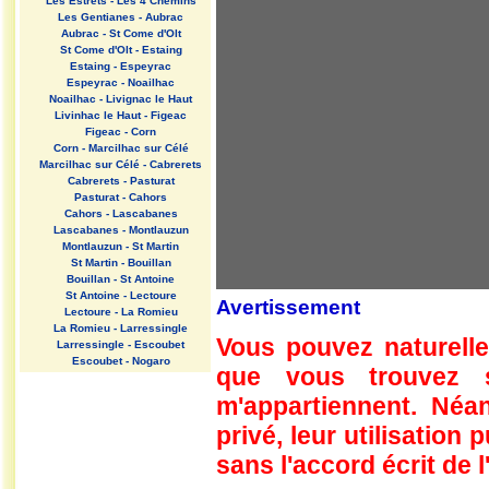
Les Estrets - Les 4 Chemins
Les Gentianes - Aubrac
Aubrac - St Come d'Olt
St Come d'Olt - Estaing
Estaing - Espeyrac
Espeyrac - Noailhac
Noailhac - Livignac le Haut
Livinhac le Haut - Figeac
Figeac - Corn
Corn - Marcilhac sur Célé
Marcilhac sur Célé - Cabrerets
Cabrerets - Pasturat
Pasturat - Cahors
Cahors - Lascabanes
Lascabanes - Montlauzun
Montlauzun - St Martin
St Martin - Bouillan
Bouillan - St Antoine
St Antoine - Lectoure
Avertissement
Lectoure - La Romieu
La Romieu - Larressingle
Vous pouvez naturelle
Larressingle - Escoubet
Escoubet - Nogaro
que vous trouvez 
Nogaro - Barcelonne du Gers
Barcelonne du Gers - Miramont
m'appartiennent. Néan
Sensacq
Miramont Sensacq - Arzacq
privé, leur utilisation
Arraziguet
sans l'accord écrit de l
Arzacq Arraziguet - Pomps
Pomps - Sauvelade