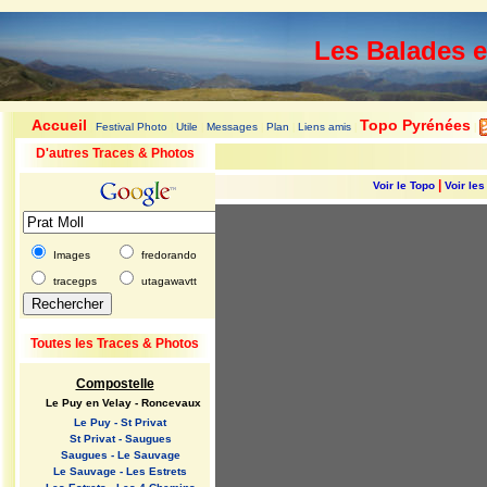
Les Balades 
Accueil
Topo Pyrénées
Festival Photo
Utile
Messages
Plan
Liens amis
|
|
|
|
|
|
|
D'autres Traces & Photos
|
Voir le Topo
Voir le
Images
fredorando
tracegps
utagawavtt
Toutes les Traces & Photos
Compostelle
Le Puy en Velay - Roncevaux
Le Puy - St Privat
St Privat - Saugues
Saugues - Le Sauvage
Le Sauvage - Les Estrets