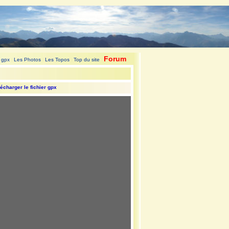
Forum
 gpx
Les Photos
Les Topos
Top du site
|
|
|
|
écharger le fichier gpx