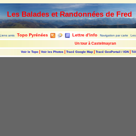
Les Balades et Randonnées de Fred
Topo Pyrénées
Lettre d'info
Liens amis
Navigation par carte
Les
|
|
|
|
|
|
|
Un tour à Castelmayran
|
|
|
|
Voir le Topo
Voir les Photos
Tracé Google Map
Tracé GeoPortail / IGN
Tél