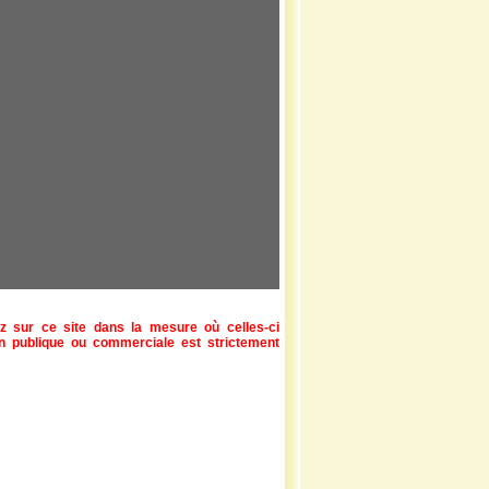
z sur ce site dans la mesure où celles-ci
ion publique ou commerciale est strictement