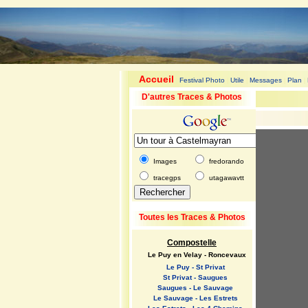
Accueil
Festival Photo
Utile
Messages
Plan
|
|
|
|
|
D'autres Traces & Photos
Images
fredorando
tracegps
utagawavtt
Toutes les Traces & Photos
Compostelle
Le Puy en Velay - Roncevaux
Le Puy - St Privat
St Privat - Saugues
Saugues - Le Sauvage
Le Sauvage - Les Estrets