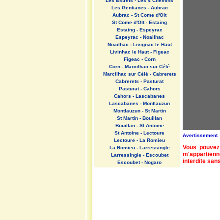
Les Estrets - Les 4 Chemins
Les Gentianes - Aubrac
Aubrac - St Come d'Olt
St Come d'Olt - Estaing
Estaing - Espeyrac
Espeyrac - Noailhac
Noailhac - Livignac le Haut
Livinhac le Haut - Figeac
Figeac - Corn
Corn - Marcilhac sur Célé
Marcilhac sur Célé - Cabrerets
Cabrerets - Pasturat
Pasturat - Cahors
Cahors - Lascabanes
Lascabanes - Montlauzun
Montlauzun - St Martin
St Martin - Bouillan
Bouillan - St Antoine
St Antoine - Lectoure
Avertissement
Lectoure - La Romieu
Vous pouvez 
La Romieu - Larressingle
m'appartienn
Larressingle - Escoubet
interdite sans
Escoubet - Nogaro
Nogaro - Barcelonne du Gers
Barcelonne du Gers - Miramont
Sensacq
Miramont Sensacq - Arzacq
Arraziguet
Arzacq Arraziguet - Pomps
Pomps - Sauvelade