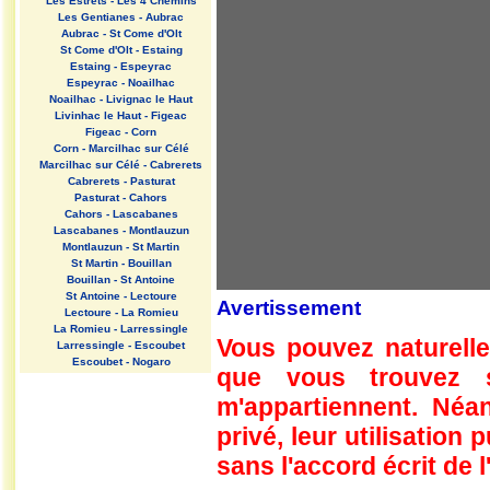
Les Estrets - Les 4 Chemins
Les Gentianes - Aubrac
Aubrac - St Come d'Olt
St Come d'Olt - Estaing
Estaing - Espeyrac
Espeyrac - Noailhac
Noailhac - Livignac le Haut
Livinhac le Haut - Figeac
Figeac - Corn
Corn - Marcilhac sur Célé
Marcilhac sur Célé - Cabrerets
Cabrerets - Pasturat
Pasturat - Cahors
Cahors - Lascabanes
Lascabanes - Montlauzun
Montlauzun - St Martin
St Martin - Bouillan
Bouillan - St Antoine
St Antoine - Lectoure
Avertissement
Lectoure - La Romieu
La Romieu - Larressingle
Vous pouvez naturelle
Larressingle - Escoubet
Escoubet - Nogaro
que vous trouvez 
Nogaro - Barcelonne du Gers
Barcelonne du Gers - Miramont
m'appartiennent. Néan
Sensacq
Miramont Sensacq - Arzacq
privé, leur utilisation
Arraziguet
sans l'accord écrit de l
Arzacq Arraziguet - Pomps
Pomps - Sauvelade