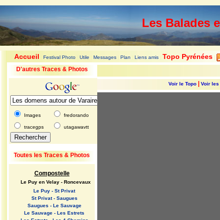
Les Balades 
Accueil
Topo Pyrénées
Festival Photo
Utile
Messages
Plan
Liens amis
|
|
|
|
|
|
|
D'autres Traces & Photos
|
Voir le Topo
Voir le
Images
fredorando
tracegps
utagawavtt
Toutes les Traces & Photos
Compostelle
Le Puy en Velay - Roncevaux
Le Puy - St Privat
St Privat - Saugues
Saugues - Le Sauvage
Le Sauvage - Les Estrets