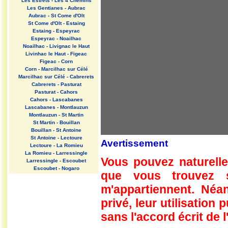
Les Estrets - Les 4 Chemins
Les Gentianes - Aubrac
Aubrac - St Come d'Olt
St Come d'Olt - Estaing
Estaing - Espeyrac
Espeyrac - Noailhac
Noailhac - Livignac le Haut
Livinhac le Haut - Figeac
Figeac - Corn
Corn - Marcilhac sur Célé
Marcilhac sur Célé - Cabrerets
Cabrerets - Pasturat
Pasturat - Cahors
Cahors - Lascabanes
Lascabanes - Montlauzun
Montlauzun - St Martin
St Martin - Bouillan
Bouillan - St Antoine
St Antoine - Lectoure
Avertissement
Lectoure - La Romieu
La Romieu - Larressingle
Vous pouvez naturelle
Larressingle - Escoubet
Escoubet - Nogaro
que vous trouvez 
Nogaro - Barcelonne du Gers
Barcelonne du Gers - Miramont
m'appartiennent. Néan
Sensacq
Miramont Sensacq - Arzacq
privé, leur utilisation
Arraziguet
sans l'accord écrit de l
Arzacq Arraziguet - Pomps
Pomps - Sauvelade