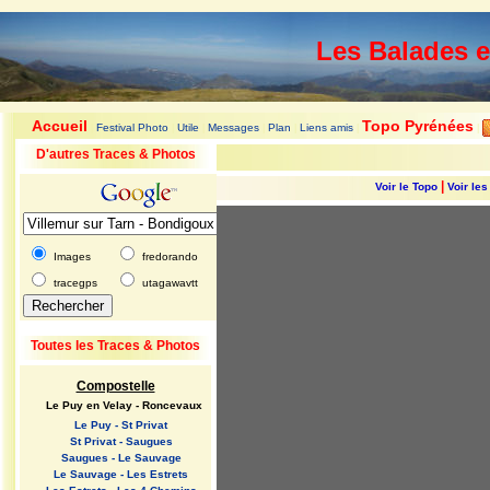
Les Balades 
Accueil
Topo Pyrénées
Festival Photo
Utile
Messages
Plan
Liens amis
|
|
|
|
|
|
|
D'autres Traces & Photos
|
Voir le Topo
Voir le
Images
fredorando
tracegps
utagawavtt
Toutes les Traces & Photos
Compostelle
Le Puy en Velay - Roncevaux
Le Puy - St Privat
St Privat - Saugues
Saugues - Le Sauvage
Le Sauvage - Les Estrets