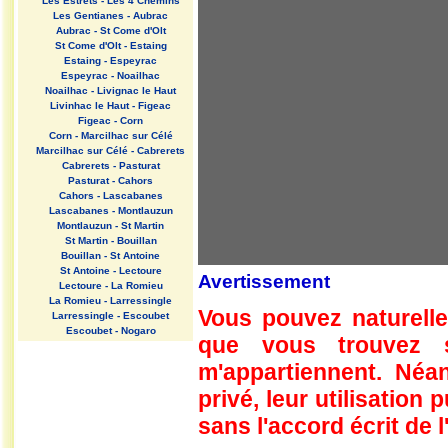
Les Estrets - Les 4 Chemins
Les Gentianes - Aubrac
Aubrac - St Come d'Olt
St Come d'Olt - Estaing
Estaing - Espeyrac
Espeyrac - Noailhac
Noailhac - Livignac le Haut
Livinhac le Haut - Figeac
Figeac - Corn
Corn - Marcilhac sur Célé
Marcilhac sur Célé - Cabrerets
Cabrerets - Pasturat
Pasturat - Cahors
Cahors - Lascabanes
Lascabanes - Montlauzun
Montlauzun - St Martin
St Martin - Bouillan
Bouillan - St Antoine
St Antoine - Lectoure
Avertissement
Lectoure - La Romieu
La Romieu - Larressingle
Vous pouvez naturelle
Larressingle - Escoubet
Escoubet - Nogaro
que vous trouvez 
Nogaro - Barcelonne du Gers
Barcelonne du Gers - Miramont
m'appartiennent. Néan
Sensacq
Miramont Sensacq - Arzacq
privé, leur utilisation
Arraziguet
sans l'accord écrit de l
Arzacq Arraziguet - Pomps
Pomps - Sauvelade