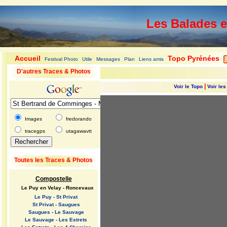
Les Balades 
Accueil
Topo Pyrénées
Festival Photo
Utile
Messages
Plan
Liens amis
|
|
|
|
|
|
|
D'autres Traces & Photos
|
Voir le Topo
Voir le
Images
fredorando
tracegps
utagawavtt
Toutes les Traces & Photos
Compostelle
Le Puy en Velay - Roncevaux
Le Puy - St Privat
St Privat - Saugues
Saugues - Le Sauvage
Le Sauvage - Les Estrets