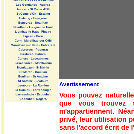
Les Estrets - Les 4 Chemins
Les Gentianes - Aubrac
Aubrac - St Come d'Olt
St Come d'Olt - Estaing
Estaing - Espeyrac
Espeyrac - Noailhac
Noailhac - Livignac le Haut
Livinhac le Haut - Figeac
Figeac - Corn
Corn - Marcilhac sur Célé
Marcilhac sur Célé - Cabrerets
Cabrerets - Pasturat
Pasturat - Cahors
Cahors - Lascabanes
Lascabanes - Montlauzun
Montlauzun - St Martin
St Martin - Bouillan
Bouillan - St Antoine
St Antoine - Lectoure
Avertissement
Lectoure - La Romieu
La Romieu - Larressingle
Vous pouvez naturelle
Larressingle - Escoubet
Escoubet - Nogaro
que vous trouvez 
Nogaro - Barcelonne du Gers
Barcelonne du Gers - Miramont
m'appartiennent. Néan
Sensacq
Miramont Sensacq - Arzacq
privé, leur utilisation
Arraziguet
sans l'accord écrit de l
Arzacq Arraziguet - Pomps
Pomps - Sauvelade