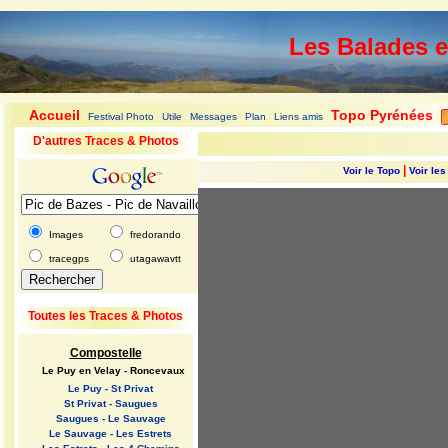
Les Balades 
Accueil
Topo Pyrénées
Festival Photo
Utile
Messages
Plan
Liens amis
|
|
|
|
|
|
|
D'autres Traces & Photos
|
Voir le Topo
Voir le
Images
fredorando
tracegps
utagawavtt
Toutes les Traces & Photos
Compostelle
Le Puy en Velay - Roncevaux
Le Puy - St Privat
St Privat - Saugues
Saugues - Le Sauvage
Le Sauvage - Les Estrets