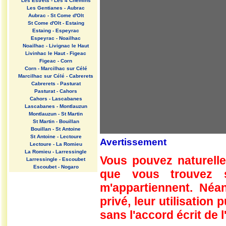
Les Estrets - Les 4 Chemins
Les Gentianes - Aubrac
Aubrac - St Come d'Olt
St Come d'Olt - Estaing
Estaing - Espeyrac
Espeyrac - Noailhac
Noailhac - Livignac le Haut
Livinhac le Haut - Figeac
Figeac - Corn
Corn - Marcilhac sur Célé
Marcilhac sur Célé - Cabrerets
Cabrerets - Pasturat
Pasturat - Cahors
Cahors - Lascabanes
Lascabanes - Montlauzun
Montlauzun - St Martin
St Martin - Bouillan
Bouillan - St Antoine
St Antoine - Lectoure
Avertissement
Lectoure - La Romieu
La Romieu - Larressingle
Vous pouvez naturelle
Larressingle - Escoubet
Escoubet - Nogaro
que vous trouvez 
Nogaro - Barcelonne du Gers
Barcelonne du Gers - Miramont
m'appartiennent. Néan
Sensacq
Miramont Sensacq - Arzacq
privé, leur utilisation
Arraziguet
sans l'accord écrit de l
Arzacq Arraziguet - Pomps
Pomps - Sauvelade