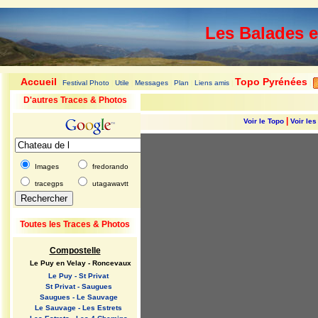
Les Balades 
Accueil
Topo Pyrénées
Festival Photo
Utile
Messages
Plan
Liens amis
|
|
|
|
|
|
|
D'autres Traces & Photos
|
Voir le Topo
Voir le
Images
fredorando
tracegps
utagawavtt
Toutes les Traces & Photos
Compostelle
Le Puy en Velay - Roncevaux
Le Puy - St Privat
St Privat - Saugues
Saugues - Le Sauvage
Le Sauvage - Les Estrets