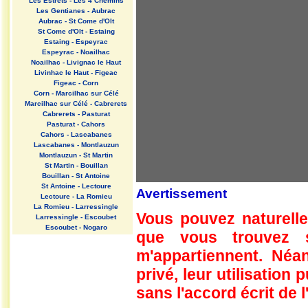
Les Estrets - Les 4 Chemins
Les Gentianes - Aubrac
Aubrac - St Come d'Olt
St Come d'Olt - Estaing
Estaing - Espeyrac
Espeyrac - Noailhac
Noailhac - Livignac le Haut
Livinhac le Haut - Figeac
Figeac - Corn
Corn - Marcilhac sur Célé
Marcilhac sur Célé - Cabrerets
Cabrerets - Pasturat
Pasturat - Cahors
Cahors - Lascabanes
Lascabanes - Montlauzun
Montlauzun - St Martin
St Martin - Bouillan
Bouillan - St Antoine
St Antoine - Lectoure
Avertissement
Lectoure - La Romieu
La Romieu - Larressingle
Vous pouvez naturelle
Larressingle - Escoubet
Escoubet - Nogaro
que vous trouvez 
Nogaro - Barcelonne du Gers
Barcelonne du Gers - Miramont
m'appartiennent. Néan
Sensacq
Miramont Sensacq - Arzacq
privé, leur utilisation
Arraziguet
sans l'accord écrit de l
Arzacq Arraziguet - Pomps
Pomps - Sauvelade