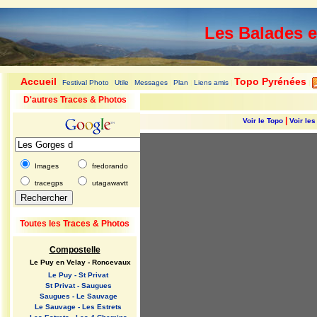
Les Balades 
Accueil
Topo Pyrénées
Festival Photo
Utile
Messages
Plan
Liens amis
|
|
|
|
|
|
|
D'autres Traces & Photos
|
Voir le Topo
Voir le
Images
fredorando
tracegps
utagawavtt
Toutes les Traces & Photos
Compostelle
Le Puy en Velay - Roncevaux
Le Puy - St Privat
St Privat - Saugues
Saugues - Le Sauvage
Le Sauvage - Les Estrets