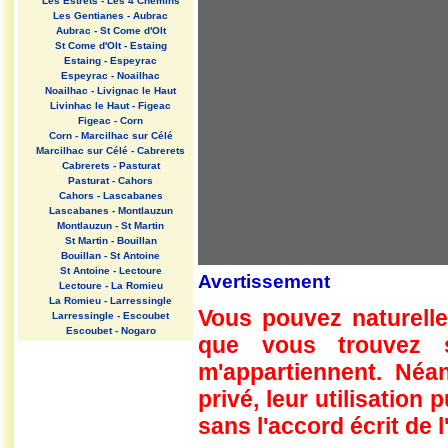
Les Estrets - Les 4 Chemins
Les Gentianes - Aubrac
Aubrac - St Come d'Olt
St Come d'Olt - Estaing
Estaing - Espeyrac
Espeyrac - Noailhac
Noailhac - Livignac le Haut
Livinhac le Haut - Figeac
Figeac - Corn
Corn - Marcilhac sur Célé
Marcilhac sur Célé - Cabrerets
Cabrerets - Pasturat
Pasturat - Cahors
Cahors - Lascabanes
Lascabanes - Montlauzun
Montlauzun - St Martin
St Martin - Bouillan
Bouillan - St Antoine
St Antoine - Lectoure
Avertissement
Lectoure - La Romieu
La Romieu - Larressingle
Vous pouvez naturelle
Larressingle - Escoubet
Escoubet - Nogaro
que vous trouvez 
Nogaro - Barcelonne du Gers
Barcelonne du Gers - Miramont
m'appartiennent. Néan
Sensacq
Miramont Sensacq - Arzacq
privé, leur utilisation
Arraziguet
sans l'accord écrit de l
Arzacq Arraziguet - Pomps
Pomps - Sauvelade