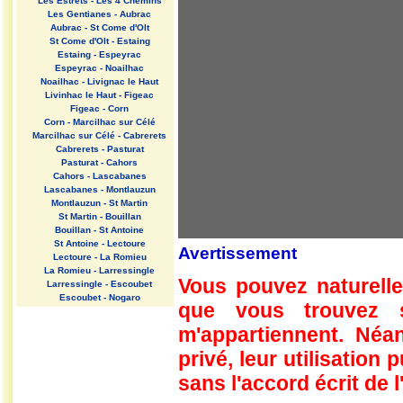
Les Estrets - Les 4 Chemins
Les Gentianes - Aubrac
Aubrac - St Come d'Olt
St Come d'Olt - Estaing
Estaing - Espeyrac
Espeyrac - Noailhac
Noailhac - Livignac le Haut
Livinhac le Haut - Figeac
Figeac - Corn
Corn - Marcilhac sur Célé
Marcilhac sur Célé - Cabrerets
Cabrerets - Pasturat
Pasturat - Cahors
Cahors - Lascabanes
Lascabanes - Montlauzun
Montlauzun - St Martin
St Martin - Bouillan
Bouillan - St Antoine
St Antoine - Lectoure
Avertissement
Lectoure - La Romieu
La Romieu - Larressingle
Vous pouvez naturelle
Larressingle - Escoubet
Escoubet - Nogaro
que vous trouvez 
Nogaro - Barcelonne du Gers
Barcelonne du Gers - Miramont
m'appartiennent. Néan
Sensacq
Miramont Sensacq - Arzacq
privé, leur utilisation
Arraziguet
sans l'accord écrit de l
Arzacq Arraziguet - Pomps
Pomps - Sauvelade