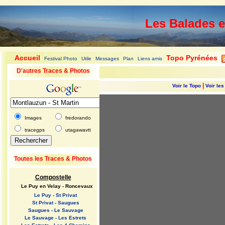
Les Balades 
Accueil
Topo Pyrénées
Festival Photo
Utile
Messages
Plan
Liens amis
|
|
|
|
|
|
|
D'autres Traces & Photos
|
Voir le Topo
Voir le
Images
fredorando
tracegps
utagawavtt
Toutes les Traces & Photos
Compostelle
Le Puy en Velay - Roncevaux
Le Puy - St Privat
St Privat - Saugues
Saugues - Le Sauvage
Le Sauvage - Les Estrets