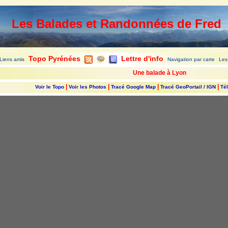
Les Balades et Randonnées de Fred
Topo Pyrénées
Lettre d'info
Liens amis
Navigation par carte
Les
|
|
|
|
|
|
|
Une balade à Lyon
|
|
|
|
Voir le Topo
Voir les Photos
Tracé Google Map
Tracé GeoPortail / IGN
Tél