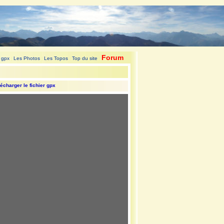
Forum
 gpx
Les Photos
Les Topos
Top du site
|
|
|
|
écharger le fichier gpx