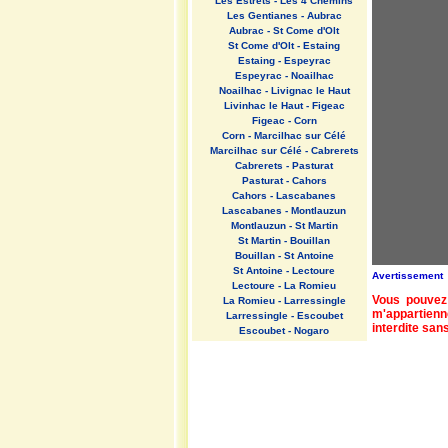
Les Estrets - Les 4 Chemins
Les Gentianes - Aubrac
Aubrac - St Come d'Olt
St Come d'Olt - Estaing
Estaing - Espeyrac
Espeyrac - Noailhac
Noailhac - Livignac le Haut
Livinhac le Haut - Figeac
Figeac - Corn
Corn - Marcilhac sur Célé
Marcilhac sur Célé - Cabrerets
Cabrerets - Pasturat
Pasturat - Cahors
Cahors - Lascabanes
Lascabanes - Montlauzun
Montlauzun - St Martin
St Martin - Bouillan
Bouillan - St Antoine
St Antoine - Lectoure
Avertissement
Lectoure - La Romieu
Vous pouvez 
La Romieu - Larressingle
m'appartienn
Larressingle - Escoubet
interdite sans
Escoubet - Nogaro
Nogaro - Barcelonne du Gers
Barcelonne du Gers - Miramont
Sensacq
Miramont Sensacq - Arzacq
Arraziguet
Arzacq Arraziguet - Pomps
Pomps - Sauvelade