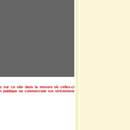
z sur ce site dans la mesure où celles-ci
ion publique ou commerciale est strictement