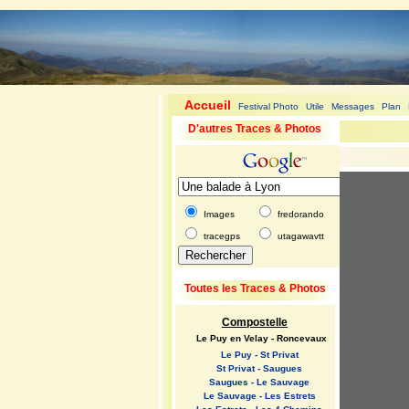
Accueil
Festival Photo
Utile
Messages
Plan
|
|
|
|
|
D'autres Traces & Photos
Images
fredorando
tracegps
utagawavtt
Toutes les Traces & Photos
Compostelle
Le Puy en Velay - Roncevaux
Le Puy - St Privat
St Privat - Saugues
Saugues - Le Sauvage
Le Sauvage - Les Estrets