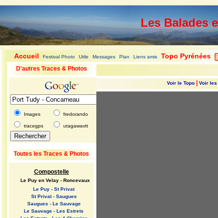
Les Balades 
Accueil
Topo Pyrénées
Festival Photo
Utile
Messages
Plan
Liens amis
|
|
|
|
|
|
|
D'autres Traces & Photos
|
Voir le Topo
Voir le
Images
fredorando
tracegps
utagawavtt
Toutes les Traces & Photos
Compostelle
Le Puy en Velay - Roncevaux
Le Puy - St Privat
St Privat - Saugues
Saugues - Le Sauvage
Le Sauvage - Les Estrets