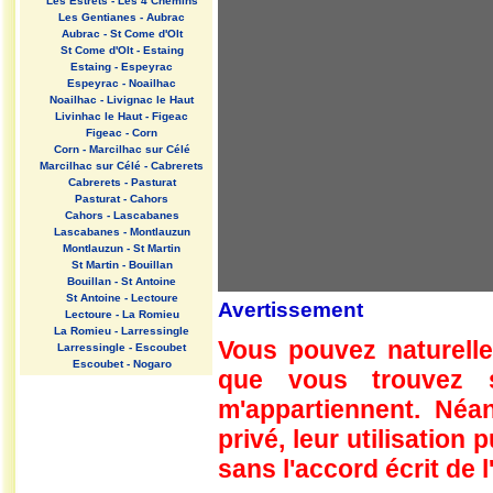
Les Estrets - Les 4 Chemins
Les Gentianes - Aubrac
Aubrac - St Come d'Olt
St Come d'Olt - Estaing
Estaing - Espeyrac
Espeyrac - Noailhac
Noailhac - Livignac le Haut
Livinhac le Haut - Figeac
Figeac - Corn
Corn - Marcilhac sur Célé
Marcilhac sur Célé - Cabrerets
Cabrerets - Pasturat
Pasturat - Cahors
Cahors - Lascabanes
Lascabanes - Montlauzun
Montlauzun - St Martin
St Martin - Bouillan
Bouillan - St Antoine
St Antoine - Lectoure
Avertissement
Lectoure - La Romieu
La Romieu - Larressingle
Vous pouvez naturelle
Larressingle - Escoubet
Escoubet - Nogaro
que vous trouvez 
Nogaro - Barcelonne du Gers
Barcelonne du Gers - Miramont
m'appartiennent. Néan
Sensacq
Miramont Sensacq - Arzacq
privé, leur utilisation
Arraziguet
sans l'accord écrit de l
Arzacq Arraziguet - Pomps
Pomps - Sauvelade