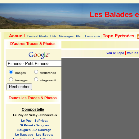
Les Balades 
Accueil
Topo Pyrénées
Festival Photo
Utile
Messages
Plan
Liens amis
|
|
|
|
|
|
|
D'autres Traces & Photos
|
Voir le Topo
Voir le
Images
fredorando
tracegps
utagawavtt
Toutes les Traces & Photos
Compostelle
Le Puy en Velay - Roncevaux
Le Puy - St Privat
St Privat - Saugues
Saugues - Le Sauvage
Le Sauvage - Les Estrets