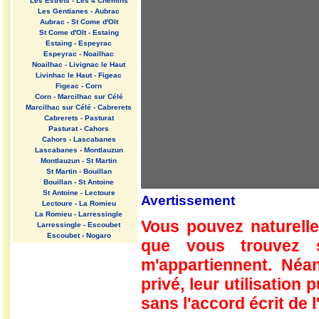
Les Estrets - Les 4 Chemins
Les Gentianes - Aubrac
Aubrac - St Come d'Olt
St Come d'Olt - Estaing
Estaing - Espeyrac
Espeyrac - Noailhac
Noailhac - Livignac le Haut
Livinhac le Haut - Figeac
Figeac - Corn
Corn - Marcilhac sur Célé
Marcilhac sur Célé - Cabrerets
Cabrerets - Pasturat
Pasturat - Cahors
Cahors - Lascabanes
Lascabanes - Montlauzun
Montlauzun - St Martin
St Martin - Bouillan
Bouillan - St Antoine
St Antoine - Lectoure
Avertissement
Lectoure - La Romieu
La Romieu - Larressingle
Vous pouvez naturelle
Larressingle - Escoubet
Escoubet - Nogaro
que vous trouvez 
Nogaro - Barcelonne du Gers
Barcelonne du Gers - Miramont
m'appartiennent. Néan
Sensacq
Miramont Sensacq - Arzacq
privé, leur utilisation
Arraziguet
sans l'accord écrit de l
Arzacq Arraziguet - Pomps
Pomps - Sauvelade