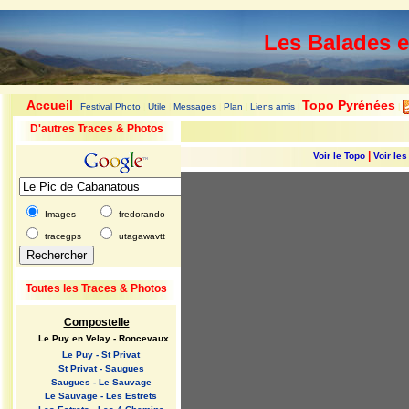
Les Balades 
Accueil
Topo Pyrénées
Festival Photo
Utile
Messages
Plan
Liens amis
|
|
|
|
|
|
|
D'autres Traces & Photos
|
Voir le Topo
Voir le
Images
fredorando
tracegps
utagawavtt
Toutes les Traces & Photos
Compostelle
Le Puy en Velay - Roncevaux
Le Puy - St Privat
St Privat - Saugues
Saugues - Le Sauvage
Le Sauvage - Les Estrets