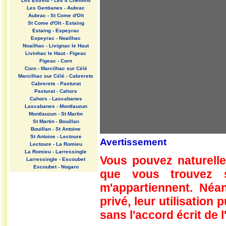
Les Estrets - Les 4 Chemins
Les Gentianes - Aubrac
Aubrac - St Come d'Olt
St Come d'Olt - Estaing
Estaing - Espeyrac
Espeyrac - Noailhac
Noailhac - Livignac le Haut
Livinhac le Haut - Figeac
Figeac - Corn
Corn - Marcilhac sur Célé
Marcilhac sur Célé - Cabrerets
Cabrerets - Pasturat
Pasturat - Cahors
Cahors - Lascabanes
Lascabanes - Montlauzun
Montlauzun - St Martin
St Martin - Bouillan
Bouillan - St Antoine
St Antoine - Lectoure
Avertissement
Lectoure - La Romieu
La Romieu - Larressingle
Vous pouvez naturelle
Larressingle - Escoubet
Escoubet - Nogaro
que vous trouvez 
Nogaro - Barcelonne du Gers
Barcelonne du Gers - Miramont
m'appartiennent. Néan
Sensacq
Miramont Sensacq - Arzacq
privé, leur utilisation
Arraziguet
sans l'accord écrit de l
Arzacq Arraziguet - Pomps
Pomps - Sauvelade