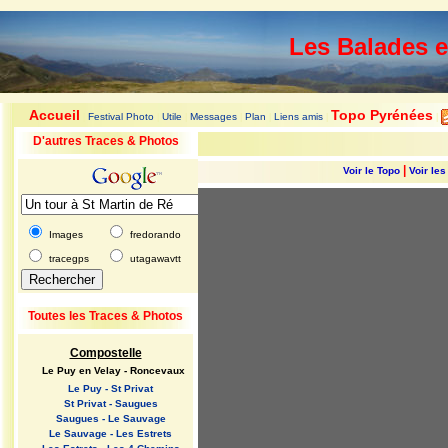
Les Balades 
Accueil
Topo Pyrénées
Festival Photo
Utile
Messages
Plan
Liens amis
|
|
|
|
|
|
|
D'autres Traces & Photos
|
Voir le Topo
Voir le
Images
fredorando
tracegps
utagawavtt
Toutes les Traces & Photos
Compostelle
Le Puy en Velay - Roncevaux
Le Puy - St Privat
St Privat - Saugues
Saugues - Le Sauvage
Le Sauvage - Les Estrets