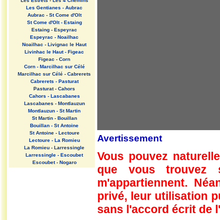
Les Estrets - Les 4 Chemins
Les Gentianes - Aubrac
Aubrac - St Come d'Olt
St Come d'Olt - Estaing
Estaing - Espeyrac
Espeyrac - Noailhac
Noailhac - Livignac le Haut
Livinhac le Haut - Figeac
Figeac - Corn
Corn - Marcilhac sur Célé
Marcilhac sur Célé - Cabrerets
Cabrerets - Pasturat
Pasturat - Cahors
Cahors - Lascabanes
Lascabanes - Montlauzun
Montlauzun - St Martin
St Martin - Bouillan
Bouillan - St Antoine
St Antoine - Lectoure
Avertissement
Lectoure - La Romieu
La Romieu - Larressingle
Vous pouvez naturelle
Larressingle - Escoubet
Escoubet - Nogaro
que vous trouvez 
Nogaro - Barcelonne du Gers
Barcelonne du Gers - Miramont
m'appartiennent. Néan
Sensacq
Miramont Sensacq - Arzacq
privé, leur utilisation
Arraziguet
sans l'accord écrit de l
Arzacq Arraziguet - Pomps
Pomps - Sauvelade