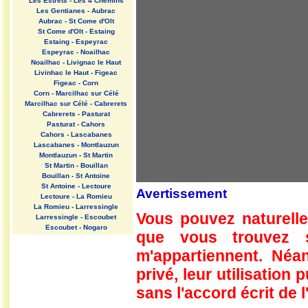
Les Estrets - Les 4 Chemins
Les Gentianes - Aubrac
Aubrac - St Come d'Olt
St Come d'Olt - Estaing
Estaing - Espeyrac
Espeyrac - Noailhac
Noailhac - Livignac le Haut
Livinhac le Haut - Figeac
Figeac - Corn
Corn - Marcilhac sur Célé
Marcilhac sur Célé - Cabrerets
Cabrerets - Pasturat
Pasturat - Cahors
Cahors - Lascabanes
Lascabanes - Montlauzun
Montlauzun - St Martin
St Martin - Bouillan
Bouillan - St Antoine
St Antoine - Lectoure
Avertissement
Lectoure - La Romieu
La Romieu - Larressingle
Vous pouvez naturelle
Larressingle - Escoubet
Escoubet - Nogaro
que vous trouvez 
Nogaro - Barcelonne du Gers
Barcelonne du Gers - Miramont
m'appartiennent. Néan
Sensacq
Miramont Sensacq - Arzacq
privé, leur utilisation
Arraziguet
sans l'accord écrit de l
Arzacq Arraziguet - Pomps
Pomps - Sauvelade