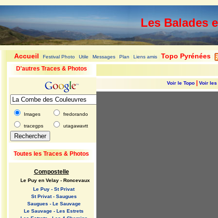
Les Balades 
Accueil
Topo Pyrénées
Festival Photo
Utile
Messages
Plan
Liens amis
|
|
|
|
|
|
|
D'autres Traces & Photos
|
Voir le Topo
Voir le
Images
fredorando
tracegps
utagawavtt
Toutes les Traces & Photos
Compostelle
Le Puy en Velay - Roncevaux
Le Puy - St Privat
St Privat - Saugues
Saugues - Le Sauvage
Le Sauvage - Les Estrets