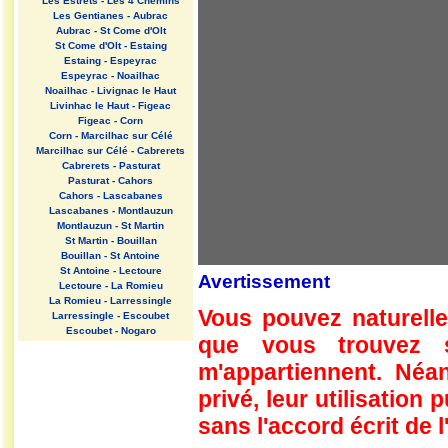
Les Estrets - Les 4 Chemins
Les Gentianes - Aubrac
Aubrac - St Come d'Olt
St Come d'Olt - Estaing
Estaing - Espeyrac
Espeyrac - Noailhac
Noailhac - Livignac le Haut
Livinhac le Haut - Figeac
Figeac - Corn
Corn - Marcilhac sur Célé
Marcilhac sur Célé - Cabrerets
Cabrerets - Pasturat
Pasturat - Cahors
Cahors - Lascabanes
Lascabanes - Montlauzun
Montlauzun - St Martin
St Martin - Bouillan
Bouillan - St Antoine
St Antoine - Lectoure
Avertissement
Lectoure - La Romieu
La Romieu - Larressingle
Vous pouvez naturelle
Larressingle - Escoubet
Escoubet - Nogaro
que vous trouvez 
Nogaro - Barcelonne du Gers
Barcelonne du Gers - Miramont
m'appartiennent. Néan
Sensacq
Miramont Sensacq - Arzacq
privé, leur utilisation
Arraziguet
sans l'accord écrit de l
Arzacq Arraziguet - Pomps
Pomps - Sauvelade