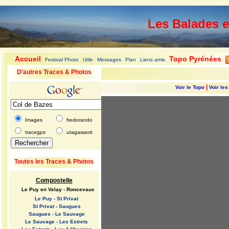
Les Balades 
Accueil
Topo Pyrénées
Festival Photo
Utile
Messages
Plan
Liens amis
|
|
|
|
|
|
|
D'autres Traces & Photos
|
Voir le Topo
Voir le
Images
fredorando
tracegps
utagawavtt
Toutes les Traces & Photos
Compostelle
Le Puy en Velay - Roncevaux
Le Puy - St Privat
St Privat - Saugues
Saugues - Le Sauvage
Le Sauvage - Les Estrets