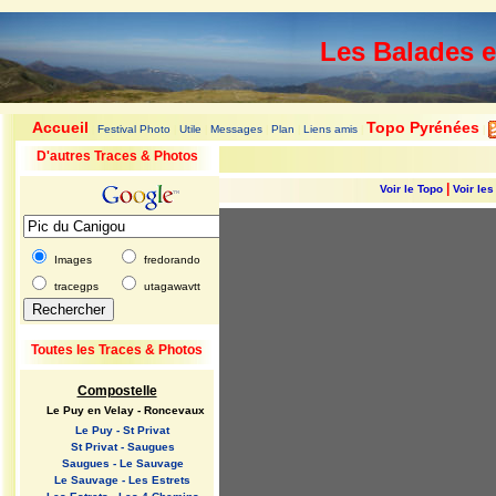
Les Balades 
Accueil
Topo Pyrénées
Festival Photo
Utile
Messages
Plan
Liens amis
|
|
|
|
|
|
|
D'autres Traces & Photos
|
Voir le Topo
Voir le
Images
fredorando
tracegps
utagawavtt
Toutes les Traces & Photos
Compostelle
Le Puy en Velay - Roncevaux
Le Puy - St Privat
St Privat - Saugues
Saugues - Le Sauvage
Le Sauvage - Les Estrets