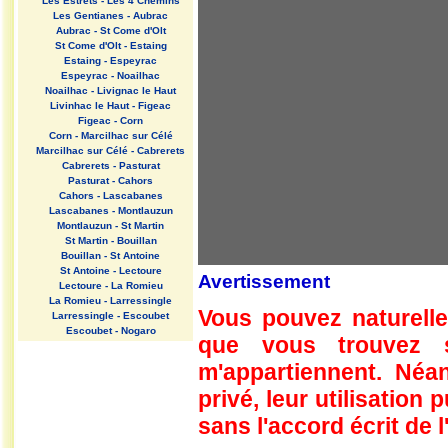
Les Estrets - Les 4 Chemins
Les Gentianes - Aubrac
Aubrac - St Come d'Olt
St Come d'Olt - Estaing
Estaing - Espeyrac
Espeyrac - Noailhac
Noailhac - Livignac le Haut
Livinhac le Haut - Figeac
Figeac - Corn
Corn - Marcilhac sur Célé
Marcilhac sur Célé - Cabrerets
Cabrerets - Pasturat
Pasturat - Cahors
Cahors - Lascabanes
Lascabanes - Montlauzun
Montlauzun - St Martin
St Martin - Bouillan
Bouillan - St Antoine
St Antoine - Lectoure
Avertissement
Lectoure - La Romieu
La Romieu - Larressingle
Vous pouvez naturelle
Larressingle - Escoubet
Escoubet - Nogaro
que vous trouvez 
Nogaro - Barcelonne du Gers
Barcelonne du Gers - Miramont
m'appartiennent. Néan
Sensacq
Miramont Sensacq - Arzacq
privé, leur utilisation
Arraziguet
sans l'accord écrit de l
Arzacq Arraziguet - Pomps
Pomps - Sauvelade