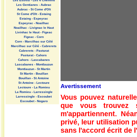
Les Estrets - Les 4 Chemins
Les Gentianes - Aubrac
Aubrac - St Come d'Olt
St Come d'Olt - Estaing
Estaing - Espeyrac
Espeyrac - Noailhac
Noailhac - Livignac le Haut
Livinhac le Haut - Figeac
Figeac - Corn
Corn - Marcilhac sur Célé
Marcilhac sur Célé - Cabrerets
Cabrerets - Pasturat
Pasturat - Cahors
Cahors - Lascabanes
Lascabanes - Montlauzun
Montlauzun - St Martin
St Martin - Bouillan
Bouillan - St Antoine
St Antoine - Lectoure
Avertissement
Lectoure - La Romieu
La Romieu - Larressingle
Vous pouvez naturelle
Larressingle - Escoubet
Escoubet - Nogaro
que vous trouvez 
Nogaro - Barcelonne du Gers
Barcelonne du Gers - Miramont
m'appartiennent. Néan
Sensacq
Miramont Sensacq - Arzacq
privé, leur utilisation
Arraziguet
sans l'accord écrit de l
Arzacq Arraziguet - Pomps
Pomps - Sauvelade