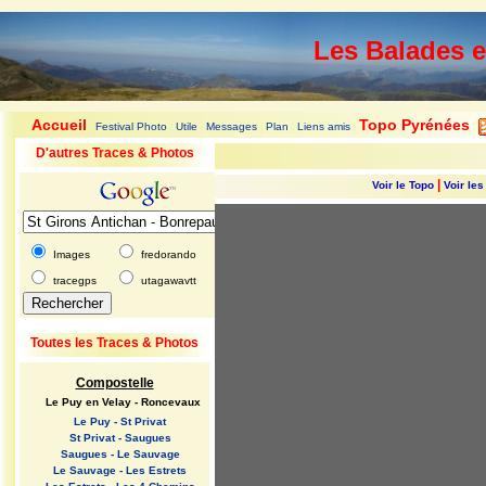
Les Balades 
Accueil
Topo Pyrénées
Festival Photo
Utile
Messages
Plan
Liens amis
|
|
|
|
|
|
|
D'autres Traces & Photos
|
Voir le Topo
Voir le
Images
fredorando
tracegps
utagawavtt
Toutes les Traces & Photos
Compostelle
Le Puy en Velay - Roncevaux
Le Puy - St Privat
St Privat - Saugues
Saugues - Le Sauvage
Le Sauvage - Les Estrets