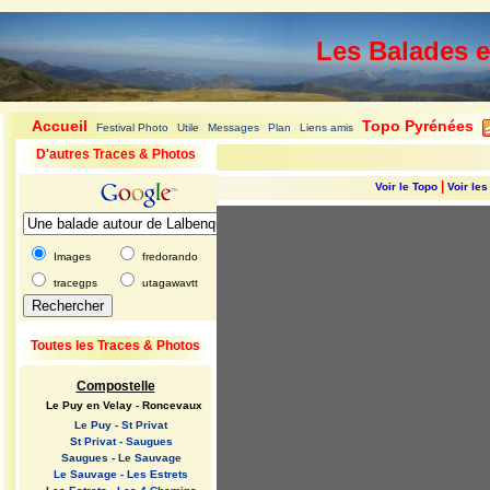
Les Balades 
Accueil
Topo Pyrénées
Festival Photo
Utile
Messages
Plan
Liens amis
|
|
|
|
|
|
|
D'autres Traces & Photos
|
Voir le Topo
Voir le
Images
fredorando
tracegps
utagawavtt
Toutes les Traces & Photos
Compostelle
Le Puy en Velay - Roncevaux
Le Puy - St Privat
St Privat - Saugues
Saugues - Le Sauvage
Le Sauvage - Les Estrets