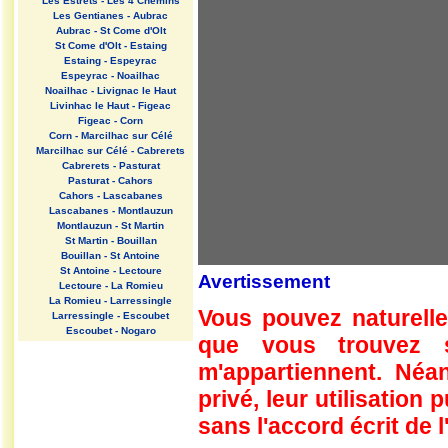
Les Estrets - Les 4 Chemins
Les Gentianes - Aubrac
Aubrac - St Come d'Olt
St Come d'Olt - Estaing
Estaing - Espeyrac
Espeyrac - Noailhac
Noailhac - Livignac le Haut
Livinhac le Haut - Figeac
Figeac - Corn
Corn - Marcilhac sur Célé
Marcilhac sur Célé - Cabrerets
Cabrerets - Pasturat
Pasturat - Cahors
Cahors - Lascabanes
Lascabanes - Montlauzun
Montlauzun - St Martin
St Martin - Bouillan
Bouillan - St Antoine
St Antoine - Lectoure
Avertissement
Lectoure - La Romieu
La Romieu - Larressingle
Vous pouvez naturelle
Larressingle - Escoubet
Escoubet - Nogaro
que vous trouvez 
Nogaro - Barcelonne du Gers
Barcelonne du Gers - Miramont
m'appartiennent. Néan
Sensacq
Miramont Sensacq - Arzacq
privé, leur utilisation
Arraziguet
sans l'accord écrit de l
Arzacq Arraziguet - Pomps
Pomps - Sauvelade