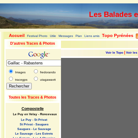
Les Balades 
Accueil
Topo Pyrénées
Festival Photo
Utile
Messages
Plan
Liens amis
|
|
|
|
|
|
|
D'autres Traces & Photos
|
Voir le Topo
Voir le
Images
fredorando
tracegps
utagawavtt
Toutes les Traces & Photos
Compostelle
Le Puy en Velay - Roncevaux
Le Puy - St Privat
St Privat - Saugues
Saugues - Le Sauvage
Le Sauvage - Les Estrets