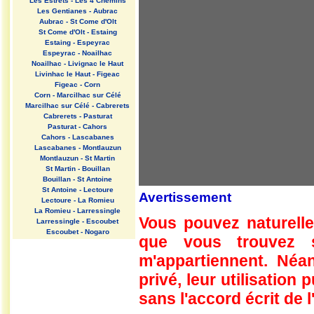
Les Estrets - Les 4 Chemins
Les Gentianes - Aubrac
Aubrac - St Come d'Olt
St Come d'Olt - Estaing
Estaing - Espeyrac
Espeyrac - Noailhac
Noailhac - Livignac le Haut
Livinhac le Haut - Figeac
Figeac - Corn
Corn - Marcilhac sur Célé
Marcilhac sur Célé - Cabrerets
Cabrerets - Pasturat
Pasturat - Cahors
Cahors - Lascabanes
Lascabanes - Montlauzun
Montlauzun - St Martin
St Martin - Bouillan
Bouillan - St Antoine
St Antoine - Lectoure
Avertissement
Lectoure - La Romieu
La Romieu - Larressingle
Vous pouvez naturelle
Larressingle - Escoubet
Escoubet - Nogaro
que vous trouvez 
Nogaro - Barcelonne du Gers
Barcelonne du Gers - Miramont
m'appartiennent. Néan
Sensacq
Miramont Sensacq - Arzacq
privé, leur utilisation
Arraziguet
sans l'accord écrit de l
Arzacq Arraziguet - Pomps
Pomps - Sauvelade