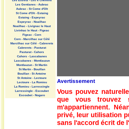
Les Estrets - Les 4 Chemins
Les Gentianes - Aubrac
Aubrac - St Come d'Olt
St Come d'Olt - Estaing
Estaing - Espeyrac
Espeyrac - Noailhac
Noailhac - Livignac le Haut
Livinhac le Haut - Figeac
Figeac - Corn
Corn - Marcilhac sur Célé
Marcilhac sur Célé - Cabrerets
Cabrerets - Pasturat
Pasturat - Cahors
Cahors - Lascabanes
Lascabanes - Montlauzun
Montlauzun - St Martin
St Martin - Bouillan
Bouillan - St Antoine
St Antoine - Lectoure
Avertissement
Lectoure - La Romieu
La Romieu - Larressingle
Vous pouvez naturelle
Larressingle - Escoubet
Escoubet - Nogaro
que vous trouvez 
Nogaro - Barcelonne du Gers
Barcelonne du Gers - Miramont
m'appartiennent. Néan
Sensacq
Miramont Sensacq - Arzacq
privé, leur utilisation
Arraziguet
sans l'accord écrit de l
Arzacq Arraziguet - Pomps
Pomps - Sauvelade