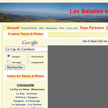
Les Balades 
Accueil
Topo Pyrénées
Festival Photo
Utile
Messages
Plan
Liens amis
|
|
|
|
|
|
|
D'autres Traces & Photos
|
Voir le Topo
Voir le
Images
fredorando
tracegps
utagawavtt
Toutes les Traces & Photos
Compostelle
Le Puy en Velay - Roncevaux
Le Puy - St Privat
St Privat - Saugues
Saugues - Le Sauvage
Le Sauvage - Les Estrets