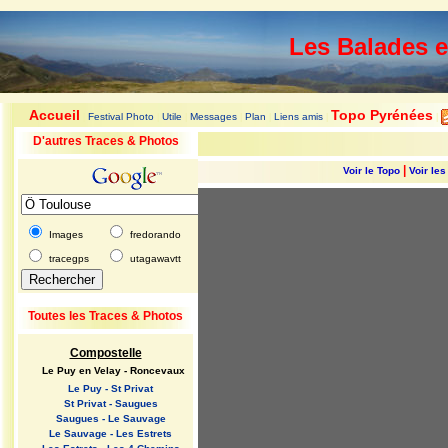
Les Balades 
Accueil
Topo Pyrénées
Festival Photo
Utile
Messages
Plan
Liens amis
|
|
|
|
|
|
|
D'autres Traces & Photos
|
Voir le Topo
Voir le
Images
fredorando
tracegps
utagawavtt
Toutes les Traces & Photos
Compostelle
Le Puy en Velay - Roncevaux
Le Puy - St Privat
St Privat - Saugues
Saugues - Le Sauvage
Le Sauvage - Les Estrets