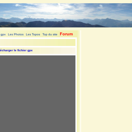
Forum
 gpx
Les Photos
Les Topos
Top du site
|
|
|
|
écharger le fichier gpx