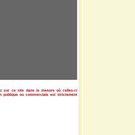
z sur ce site dans la mesure où celles-ci
ion publique ou commerciale est strictement