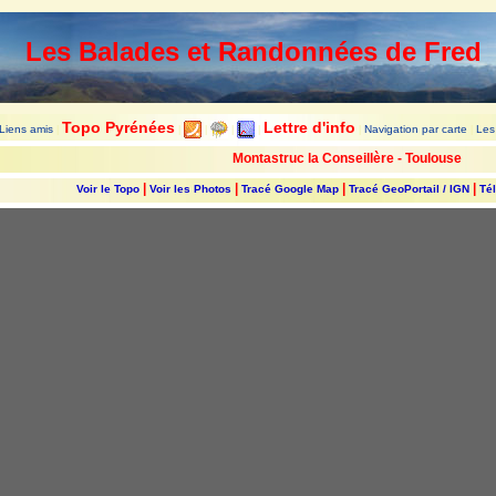
Les Balades et Randonnées de Fred
Topo Pyrénées
Lettre d'info
Liens amis
Navigation par carte
Les
|
|
|
|
|
|
|
Montastruc la Conseillère - Toulouse
|
|
|
|
Voir le Topo
Voir les Photos
Tracé Google Map
Tracé GeoPortail / IGN
Tél