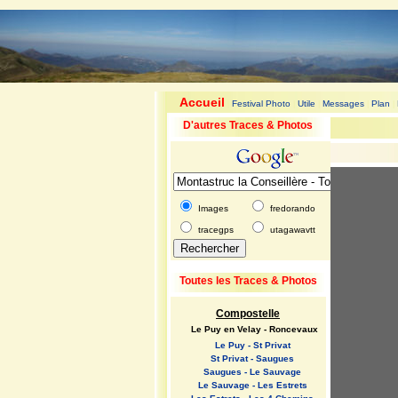
Accueil
Festival Photo
Utile
Messages
Plan
|
|
|
|
|
D'autres Traces & Photos
Images
fredorando
tracegps
utagawavtt
Toutes les Traces & Photos
Compostelle
Le Puy en Velay - Roncevaux
Le Puy - St Privat
St Privat - Saugues
Saugues - Le Sauvage
Le Sauvage - Les Estrets