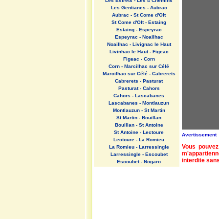
Les Estrets - Les 4 Chemins
Les Gentianes - Aubrac
Aubrac - St Come d'Olt
St Come d'Olt - Estaing
Estaing - Espeyrac
Espeyrac - Noailhac
Noailhac - Livignac le Haut
Livinhac le Haut - Figeac
Figeac - Corn
Corn - Marcilhac sur Célé
Marcilhac sur Célé - Cabrerets
Cabrerets - Pasturat
Pasturat - Cahors
Cahors - Lascabanes
Lascabanes - Montlauzun
Montlauzun - St Martin
St Martin - Bouillan
Bouillan - St Antoine
St Antoine - Lectoure
Avertissement
Lectoure - La Romieu
Vous pouvez 
La Romieu - Larressingle
m'appartienn
Larressingle - Escoubet
interdite sans
Escoubet - Nogaro
Nogaro - Barcelonne du Gers
Barcelonne du Gers - Miramont
Sensacq
Miramont Sensacq - Arzacq
Arraziguet
Arzacq Arraziguet - Pomps
Pomps - Sauvelade