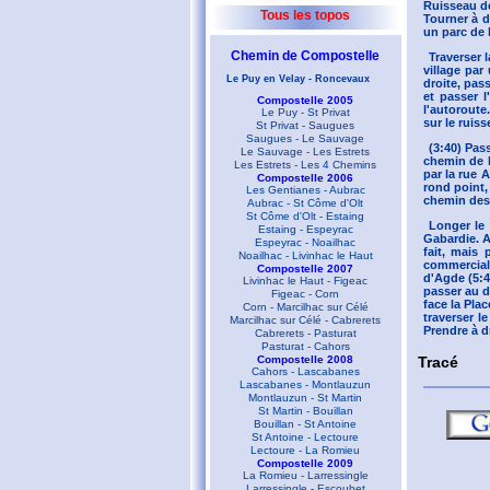
Ruisseau de
Tous les topos
Tourner à d
un parc de 
Chemin de Compostelle
Traverser 
village par
Le Puy en Velay - Roncevaux
droite, pass
et passer l
Compostelle 2005
l'autoroute
Le Puy - St Privat
sur le ruis
St Privat - Saugues
Saugues - Le Sauvage
(3:40) Pas
Le Sauvage - Les Estrets
chemin de M
Les Estrets - Les 4 Chemins
par la rue 
Compostelle 2006
rond point,
Les Gentianes - Aubrac
chemin des 
Aubrac - St Côme d'Olt
St Côme d'Olt - Estaing
Longer le 
Estaing - Espeyrac
Gabardie. A
Espeyrac - Noailhac
fait, mais
Noailhac - Livinhac le Haut
commercial 
Compostelle 2007
d'Agde (5:4
Livinhac le Haut - Figeac
passer au d
Figeac - Corn
face la Plac
Corn - Marcilhac sur Célé
traverser l
Marcilhac sur Célé - Cabrerets
Prendre à dr
Cabrerets - Pasturat
Pasturat - Cahors
Tracé
Compostelle 2008
Cahors - Lascabanes
Lascabanes - Montlauzun
Montlauzun - St Martin
St Martin - Bouillan
Bouillan - St Antoine
St Antoine - Lectoure
Lectoure - La Romieu
Compostelle 2009
La Romieu - Larressingle
Larressingle - Escoubet