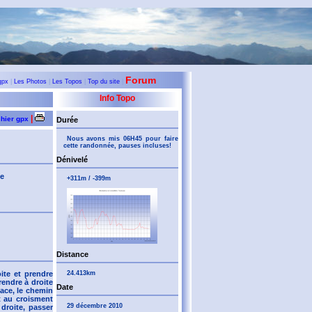
Forum
gpx
|
Les Photos
|
Les Topos
|
Top du site
|
Info Topo
|
chier gpx
Durée
Nous avons mis 06H45 pour faire
cette randonnée, pauses incluses!
Dénivelé
se
+311m / -399m
Distance
24.413km
oite et prendre
endre à droite
Date
face, le chemin
t au croisment
29 décembre 2010
droite, passer