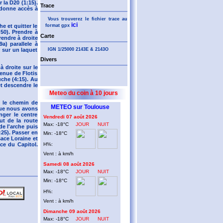
 la D20 (1:15).
Trace
 donne accès à
Vous trouverez le fichier trace au
ici
format gpx
e et quitter le
50). Prendre à
Carte
rendre à droite
a) parallele à
IGN 1/25000 2143E & 2143O
r sur un laquet
Divers
à droite sur le
venue de Flotis
uche (4:15). Au
et descendre le
Meteo du coin à 10 jours
d le chemin de
METEO sur Toulouse
que nous avons
nger le centre
Vendredi 07 août 2026
ut de la route
Max: -18°C
JOUR
NUIT
de l'arche puis
:25). Passer en
Min: -18°C
sace Loraine et
H%:
ace du Capitol.
Vent : à km/h
Samedi 08 août 2026
Max: -18°C
JOUR
NUIT
Min: -18°C
H%:
Vent : à km/h
Dimanche 09 août 2026
Max: -18°C
JOUR
NUIT