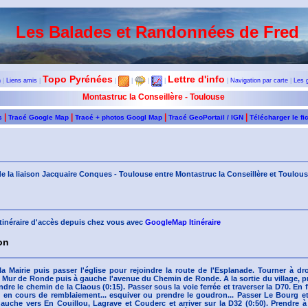
Les Balades et Randonnées de Fred
Topo Pyrénées
Lettre d'info
n
|
Liens amis
|
|
|
|
|
|
Navigation par carte
|
Les 
Montastruc la Conseillère - Toulouse
|
|
|
|
s
Tracé Google Map
Tracé + photos Googl Map
Tracé GeoPortail / IGN
Télécharger le fi
e la liaison Jacquaire Conques - Toulouse entre Montastruc la Conseillère et Toulou
'itinéraire d'accès depuis chez vous avec
GoogleMap Itinéraire
on
la Mairie puis passer l'église pour rejoindre la route de l'Esplanade. Tourner à dr
 Mur de Ronde puis à gauche l'avenue du Chemin de Ronde. A la sortie du village, pr
dre le chemin de la Claous (0:15). Passer sous la voie ferrée et traverser la D70. En 
t en cours de remblaiement... esquiver ou prendre le goudron... Passer Le Bourg e
auche vers En Couillou, Lagrave et Couderc et arriver sur la D32 (0:50). Prendre à 