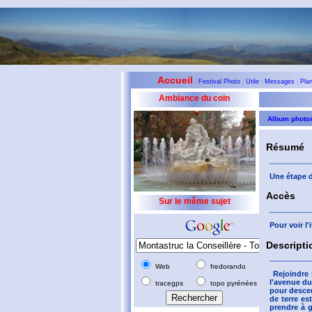
Accueil
|
Festival Photo
|
Utile
|
Messages
|
Pla
Ambiance du coin
Album photo
Résumé
Une étape d
Accès
Sur le même sujet
Pour voir l
Descripti
Web
fredorando
Rejoindre 
l'avenue du
tracegps
topo pyrénées
pour descen
de terre es
prendre à g