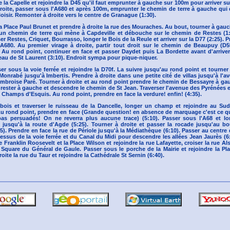
 la Capelle et rejoindre la D45 qu'il faut emprunter à gauche sur 100m pour arriver sur
roite, passer sous l'A680 et après 100m, emprunter le chemin de terre à gauche qui
loisir. Remonter à droite vers le centre de Granague (1:30).
la Place Paul Brunet et prendre à droite la rue des Mouraches. Au bout, tourner à gauch
 un chemin de terre qui mène à Capdeville et débouche sur le chemin de Restes (1:
er Restes, Criquet, Bourrasso, longer le Bois de la Reule et arriver sur la D77 (2:25). P
'A680. Au premier virage à droite, partir tout droit sur le chemin de Beaupuy (D59
. Au rond point, continuer en face et passer Daydet puis La Bordette avant d'arrive
seau de St Laurent (3:10). Endroit sympa pour pique-niquer.
ser sous la voie ferrée et rejoindre la D70f. La suivre jusqu'au rond point et tourner 
onrabé jusqu'à Imbertis. Prendre à droite dans une petite cité de villas jusqu'à l'a
Ambroise Paré. Tourner à droite et au rond point prendre le chemin de Bessayre à ga
 rester à gauche et descendre le chemin de St Jean. Traverser l'avenue des Pyrénées 
Champs d'Esquis. Au rond point, prendre en face la verdure! enfin! (4:35).
bois et traverser le ruisseau de la Dancelle, longer un champ et rejoindre au Su
u rond point, prendre en face (Grande question! en absence de marquage c'est ce 
 pas persuadés! On ne reverra plus aucune trace) (5:10). Passer sous l'A68 et lo
jusqu'à la route d'Agde (5:25). Tourner à droite et passer la rocade jusqu'au bo
5). Prendre en face la rue de Périole jusqu'à la Médiathèque (6:10). Passer au centre 
essus de la voie ferrée et du Canal du Midi pour descendre les allées Jean Jaurès (6
e Franklin Roosevelt et la Place Wilson et rejoindre la rue Lafayette, croiser la rue Al
e Square du Général de Gaule. Passer sous le porche de la Mairie et rejoindre la Pl
oite la rue du Taur et rejoindre la Cathédrale St Sernin (6:40).