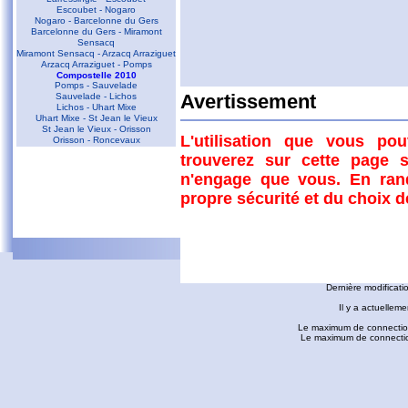
Escoubet - Nogaro
Nogaro - Barcelonne du Gers
Barcelonne du Gers - Miramont
Sensacq
Miramont Sensacq - Arzacq Arraziguet
Arzacq Arraziguet - Pomps
Compostelle 2010
Pomps - Sauvelade
Sauvelade - Lichos
Avertissement
Lichos - Uhart Mixe
Uhart Mixe - St Jean le Vieux
St Jean le Vieux - Orisson
L'utilisation que vous po
Orisson - Roncevaux
trouverez sur cette page s
Conques - Toulouse
n'engage que vous. En ran
Conques - Cransac
Cransac - Peyrusse le Roc
propre sécurité et du choix 
Peyrusse le Roc - Villefranche de
Rouergue
Villefranche de Rouergue - Najac
Gaillac - Rabastens
Rabastens - Montastruc la Conseillère
fredorando.fr est mis à
Montastruc le Conseillère - Toulouse
Ariège
Dernière modificati
Sarrat des Auzels - Pierre de Roland
Prat Moll
Il y a actuelleme
Le Jasse de Beille d'en Haut
Balade vers Montgaillard
Le maximum de connection
Les dolmens de Cérizols
Le maximum de connections
La Pique d'Endron
Commentaires
Laparan - Fontargenta - Estagnol -
Ruille
Roc de Cos - Pic de l'Aspre
D'autres liens
Le Roc de la Courgue
Le Pech de Foix