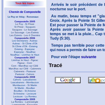
Tous les topos
Arrivés le soir précédent de l
nocturne sur le port.
Chemin de Compostelle
Au matin, beau temps et "glan
Le Puy en Velay - Roncevaux
Groix. Après la Pointe St Gille
Compostelle 2005
Le Puy - St Privat
Est pour passer la Pointe de M
St Privat - Saugues
Après avoir passer la Pointe d
Saugues - Le Sauvage
Le Sauvage - Les Estrets
temps se met à la pluie... Cap 
Les Estrets - Les 4 Chemins
Tudy (5:30).
Compostelle 2006
Les Gentianes - Aubrac
Aubrac - St Côme d'Olt
Temps pas terrible pour cette
St Côme d'Olt - Estaing
qui nous a permis de faire un t
Estaing - Espeyrac
Espeyrac - Noailhac
Noailhac - Livinhac le Haut
Pour voir l'étape
suivante
Compostelle 2007
Livinhac le Haut - Figeac
Figeac - Corn
Tracé
Corn - Marcilhac sur Célé
Marcilhac sur Célé - Cabrerets
Cabrerets - Pasturat
Pasturat - Cahors
Compostelle 2008
Cahors - Lascabanes
Lascabanes - Montlauzun
Montlauzun - St Martin
St Martin - Bouillan
Bouillan - St Antoine
St Antoine - Lectoure
Lectoure - La Romieu
Compostelle 2009
La Romieu - Larressingle
Larressingle - Escoubet