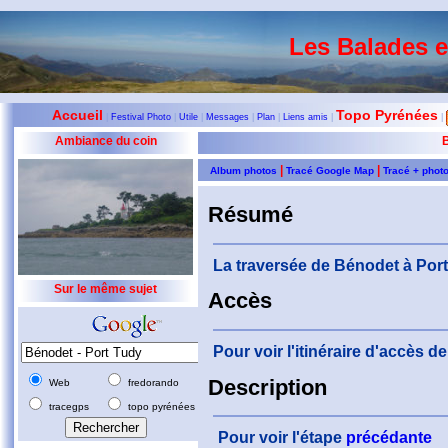
Les Balades 
Accueil
Topo Pyrénées
|
Festival Photo
|
Utile
|
Messages
|
Plan
|
Liens amis
|
|
Ambiance du coin
B
|
|
Album photos
Tracé Google Map
Tracé + phot
Résumé
La traversée de Bénodet à Port T
Sur le même sujet
Accès
Pour voir l'itinéraire d'accès 
Description
Web
fredorando
tracegps
topo pyrénées
Pour voir l'étape
précédante