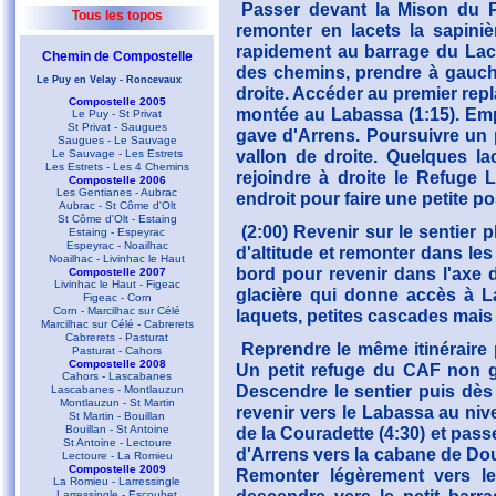
Passer devant la Mison du P
Tous les topos
remonter en lacets la sapini
rapidement au barrage du Lac d
Chemin de Compostelle
des chemins, prendre à gauche
Le Puy en Velay - Roncevaux
droite. Accéder au premier repl
Compostelle 2005
montée au Labassa (1:15). Emp
Le Puy - St Privat
St Privat - Saugues
gave d'Arrens. Poursuivre un 
Saugues - Le Sauvage
vallon de droite. Quelques la
Le Sauvage - Les Estrets
Les Estrets - Les 4 Chemins
rejoindre à droite le Refuge 
Compostelle 2006
Les Gentianes - Aubrac
endroit pour faire une petite po
Aubrac - St Côme d'Olt
St Côme d'Olt - Estaing
(2:00) Revenir sur le sentier
Estaing - Espeyrac
Espeyrac - Noailhac
d'altitude et remonter dans le
Noailhac - Livinhac le Haut
bord pour revenir dans l'axe d
Compostelle 2007
Livinhac le Haut - Figeac
glacière qui donne accès à La 
Figeac - Corn
Corn - Marcilhac sur Célé
laquets, petites cascades mais 
Marcilhac sur Célé - Cabrerets
Cabrerets - Pasturat
Reprendre le même itinéraire 
Pasturat - Cahors
Compostelle 2008
Un petit refuge du CAF non ga
Cahors - Lascabanes
Descendre le sentier puis dè
Lascabanes - Montlauzun
Montlauzun - St Martin
revenir vers le Labassa au niv
St Martin - Bouillan
Bouillan - St Antoine
de la Couradette (4:30) et pas
St Antoine - Lectoure
d'Arrens vers la cabane de Dou
Lectoure - La Romieu
Compostelle 2009
Remonter légèrement vers l
La Romieu - Larressingle
Larressingle - Escoubet