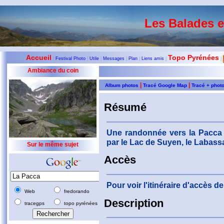
Les Balades 
Accueil
Topo Pyrénées
|
Festival Photo
|
Utile
|
Messages
|
Plan
|
Liens amis
|
|
Ambiance du coin
|
|
Album photos
Tracé Google Map
Tracé + phot
Résumé
Une randonnée vers la Pacca 
par le Lac de Suyen, le Labass
Sur le même sujet
Accès
Pour voir l'itinéraire d'accès 
Web
fredorando
Description
tracegps
topo pyrénées