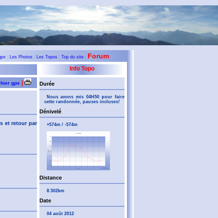
Forum
gpx
|
Les Photos
|
Les Topos
|
Top du site
|
Info Topo
|
chier gpx
Durée
Nous avons mis 04H50 pour faire
cette randonnée, pauses incluses!
Dénivelé
s et retour par
+574m / -574m
Distance
8.502km
Date
04 août 2012