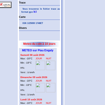
Trace
Vous trouverez le fichier trace au
ici
format gpx
Carte
IGN 1/25000 1748ET
Divers
Meteo du coin à 10 jours
METEO sur Piau Engaly
Samedi 08 août 2026
Max: -18°C
JOUR
NUIT
Min: -18°C
H%:
Vent : à km/h
Dimanche 09 août 2026
Max: -18°C
JOUR
NUIT
Min: -18°C
H%:
Vent : à km/h
Lundi 10 août 2026
Max: -18°C
JOUR
NUIT