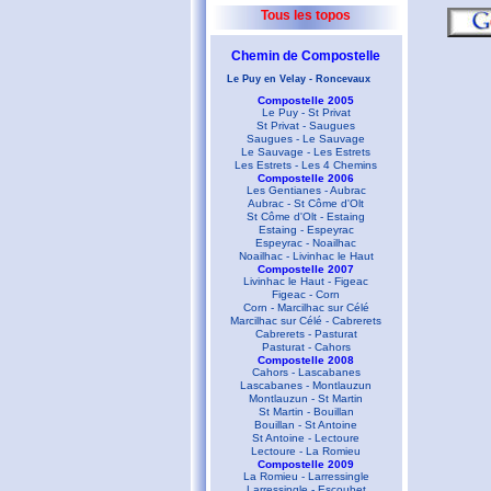
Tous les topos
Chemin de Compostelle
Le Puy en Velay - Roncevaux
Compostelle 2005
Le Puy - St Privat
St Privat - Saugues
Saugues - Le Sauvage
Le Sauvage - Les Estrets
Les Estrets - Les 4 Chemins
Compostelle 2006
Les Gentianes - Aubrac
Aubrac - St Côme d'Olt
St Côme d'Olt - Estaing
Estaing - Espeyrac
Espeyrac - Noailhac
Noailhac - Livinhac le Haut
Compostelle 2007
Livinhac le Haut - Figeac
Figeac - Corn
Corn - Marcilhac sur Célé
Marcilhac sur Célé - Cabrerets
Cabrerets - Pasturat
Pasturat - Cahors
Compostelle 2008
Cahors - Lascabanes
Lascabanes - Montlauzun
Montlauzun - St Martin
St Martin - Bouillan
Bouillan - St Antoine
St Antoine - Lectoure
Lectoure - La Romieu
Compostelle 2009
La Romieu - Larressingle
Larressingle - Escoubet