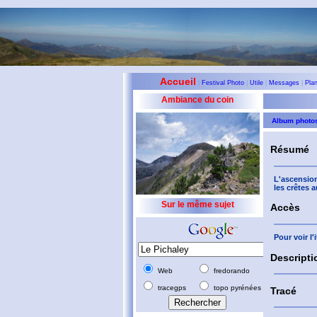
Accueil
|
Festival Photo
|
Utile
|
Messages
|
Pla
Ambiance du coin
Album photo
Résumé
L'ascension
les crêtes 
Sur le même sujet
Accès
Pour voir l
Descripti
Web
fredorando
tracegps
topo pyrénées
Tracé