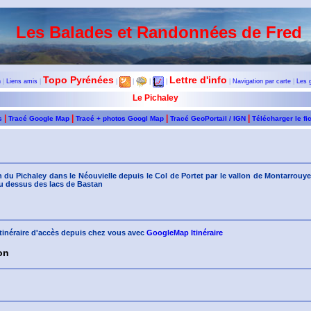
Les Balades et Randonnées de Fred
Topo Pyrénées
Lettre d'info
n
|
Liens amis
|
|
|
|
|
|
Navigation par carte
|
Les 
Le Pichaley
|
|
|
|
s
Tracé Google Map
Tracé + photos Googl Map
Tracé GeoPortail / IGN
Télécharger le fi
 du Pichaley dans le Néouvielle depuis le Col de Portet par le vallon de Montarrouye
au dessus des lacs de Bastan
'itinéraire d'accès depuis chez vous avec
GoogleMap Itinéraire
on