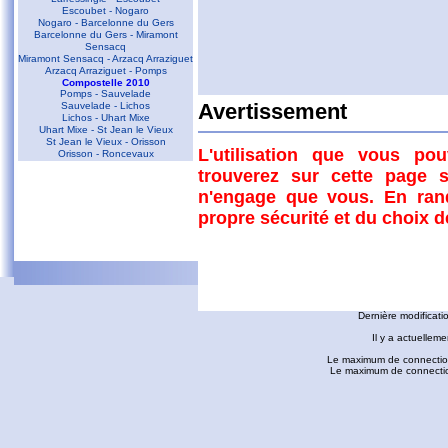
Escoubet - Nogaro
Nogaro - Barcelonne du Gers
Barcelonne du Gers - Miramont
Sensacq
Miramont Sensacq - Arzacq Arraziguet
Arzacq Arraziguet - Pomps
Compostelle 2010
Pomps - Sauvelade
Sauvelade - Lichos
Avertissement
Lichos - Uhart Mixe
Uhart Mixe - St Jean le Vieux
St Jean le Vieux - Orisson
L'utilisation que vous po
Orisson - Roncevaux
trouverez sur cette page s
Conques - Toulouse
n'engage que vous. En ran
Conques - Cransac
Cransac - Peyrusse le Roc
propre sécurité et du choix 
Peyrusse le Roc - Villefranche de
Rouergue
Villefranche de Rouergue - Najac
Gaillac - Rabastens
Rabastens - Montastruc la Conseillère
fredorando.fr est mis à
Montastruc le Conseillère - Toulouse
Ariège
Dernière modificati
Sarrat des Auzels - Pierre de Roland
Prat Moll
Il y a actuelleme
Le Jasse de Beille d'en Haut
Balade vers Montgaillard
Le maximum de connection
Commentaires
Les dolmens de Cérizols
Le maximum de connections
La Pique d'Endron
Laparan - Fontargenta - Estagnol -
Ruille
D'autres liens
Roc de Cos - Pic de l'Aspre
Le Roc de la Courgue
Le Pech de Foix