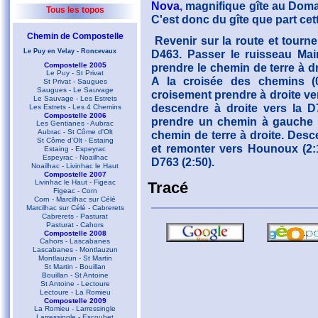
Nova
, magnifique gîte au Dom
Tous les topos
C'est donc du gîte que part cet
Chemin de Compostelle
Revenir sur la route et tourn
Le Puy en Velay - Roncevaux
D463. Passer le ruisseau Mai
Compostelle 2005
prendre le chemin de terre à dr
Le Puy - St Privat
A la croisée des chemins (
St Privat - Saugues
Saugues - Le Sauvage
croisement prendre à droite ve
Le Sauvage - Les Estrets
descendre à droite vers la D
Les Estrets - Les 4 Chemins
Compostelle 2006
prendre un chemin à gauche p
Les Gentianes - Aubrac
Aubrac - St Côme d'Olt
chemin de terre à droite. Desce
St Côme d'Olt - Estaing
et remonter vers Hounoux (2:
Estaing - Espeyrac
Espeyrac - Noailhac
D763 (2:50).
Noailhac - Livinhac le Haut
Compostelle 2007
Livinhac le Haut - Figeac
Tracé
Figeac - Corn
Corn - Marcilhac sur Célé
Marcilhac sur Célé - Cabrerets
Cabrerets - Pasturat
Pasturat - Cahors
Compostelle 2008
Cahors - Lascabanes
Lascabanes - Montlauzun
Montlauzun - St Martin
St Martin - Bouillan
Bouillan - St Antoine
St Antoine - Lectoure
Lectoure - La Romieu
Compostelle 2009
La Romieu - Larressingle
Larressingle - Escoubet