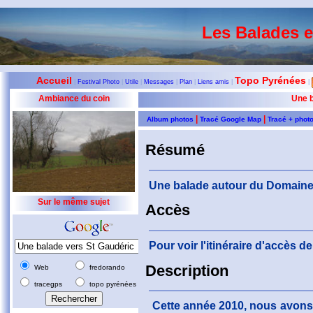
Les Balades 
Accueil
Topo Pyrénées
|
Festival Photo
|
Utile
|
Messages
|
Plan
|
Liens amis
|
|
Ambiance du coin
Une b
|
|
Album photos
Tracé Google Map
Tracé + phot
Résumé
Une balade autour du Domaine
Sur le même sujet
Accès
Pour voir l'itinéraire d'accès 
Description
Web
fredorando
tracegps
topo pyrénées
Cette année 2010, nous avons 