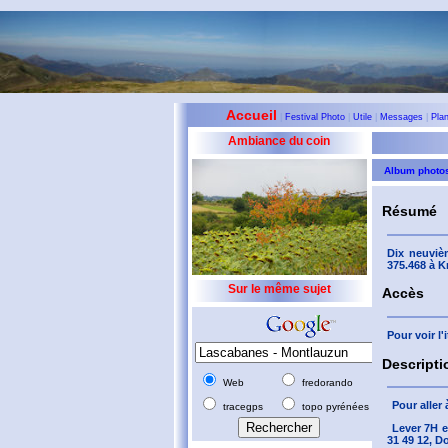
Accueil
|
Festival Photo
|
Utile
|
Messages
|
Pla
Ambiance du coin
Album photo
Résumé
Dix neuviè
375.468 à K
Sur le même sujet
Accès
Pour voir l
Descripti
Web
fredorando
Pour aller 
tracegps
topo pyrénées
Lever 7H e
31 49 12, Do