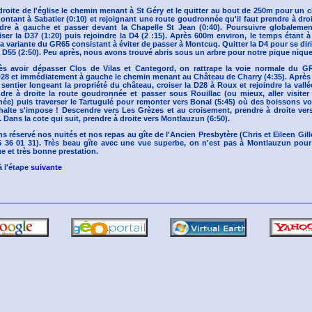
droite de l'église le chemin menant à St Géry et le quitter au bout de 250m pour un 
ntant à Sabatier (0:10) et rejoignant une route goudronnée qu'il faut prendre à dro
dre à gauche et passer devant la Chapelle St Jean (0:40). Poursuivre globalemen
iser la D37 (1:20) puis rejoindre la D4 (2 :15). Après 600m environ, le temps étant à
la variante du GR65 consistant à éviter de passer à Montcuq. Quitter la D4 pour se di
la D55 (2:50). Peu après, nous avons trouvé abris sous un arbre pour notre pique nique
rès avoir dépasser Clos de Vilas et Cantegord, on rattrape la voie normale du G
28 et immédiatement à gauche le chemin menant au Château de Charry (4:35). Après
 sentier longeant la propriété du château, croiser la D28 à Roux et rejoindre la vall
ndre à droite la route goudronnée et passer sous Rouillac (ou mieux, aller visiter
née) puis traverser le Tartugulé pour remonter vers Bonal (5:45) où des boissons vo
halte s'impose ! Descendre vers Les Grèzes et au croisement, prendre à droite vers
 Dans la cote qui suit, prendre à droite vers Montlauzun (6:50).
s réservé nos nuités et nos repas au gîte de l'Ancien Presbytère (Chris et Eileen Gill
 36 01 31). Très beau gîte avec une vue superbe, on n'est pas à Montlauzun pour 
 et très bonne prestation.
à l'étape
suivante