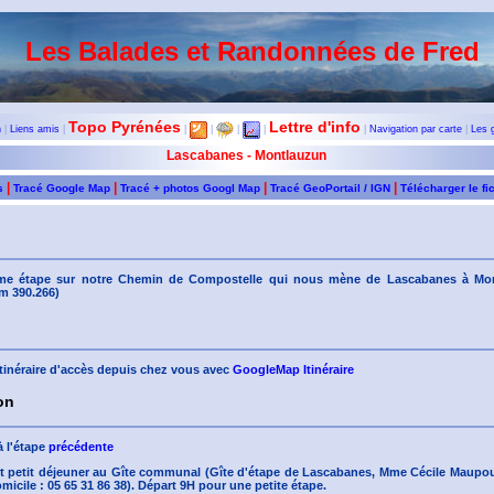
Les Balades et Randonnées de Fred
Topo Pyrénées
Lettre d'info
n
|
Liens amis
|
|
|
|
|
|
Navigation par carte
|
Les 
Lascabanes - Montlauzun
|
|
|
|
s
Tracé Google Map
Tracé + photos Googl Map
Tracé GeoPortail / IGN
Télécharger le fi
me étape sur notre Chemin de Compostelle qui nous mène de Lascabanes à Mo
m 390.266)
'itinéraire d'accès depuis chez vous avec
GoogleMap Itinéraire
on
à l'étape
précédente
t petit déjeuner au Gîte communal (Gîte d'étape de Lascabanes, Mme Cécile Maupoux
micile : 05 65 31 86 38). Départ 9H pour une petite étape.