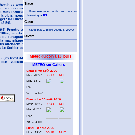
Trace
chemin de terre
ite sur environ
Vous trouverez le fichier trace au
t vers l'Ouest
ici
 la pluie, nous
format gpx
riger Sud Ouest
Carte
 (2:50).
R65. Prendre à
Carte IGN 1/25000 2039E & 2039O
 200m, prendre
Divers
ée du Tartugulé
 la magnifique
us attendent !
 Le Sorbier et
Meteo du coin à 10 jours
on, 05 65 36 04
rien ! Accueil
METEO sur Cahors
Samedi 08 août 2026
Max: -18°C
JOUR
NUIT
Min: -18°C
H%:
Vent : à km/h
Dimanche 09 août 2026
Max: -18°C
JOUR
NUIT
Min: -18°C
H%:
Vent : à km/h
Lundi 10 août 2026
Max: -18°C
JOUR
NUIT