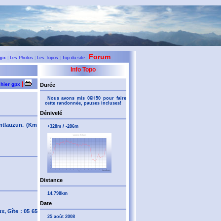
Forum
gpx
|
Les Photos
|
Les Topos
|
Top du site
|
Info Topo
|
chier gpx
Durée
Nous avons mis 06H50 pour faire
cette randonnée, pauses incluses!
Dénivelé
ntlauzun. (Km
+328m / -286m
Distance
14.798km
Date
, Gîte : 05 65
25 août 2008