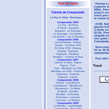
Tous les topos
Prendre à 
à gauche mo
500m. Pren
Chemin de Compostelle
jusqu'à cro
avons pris 
Le Puy en Velay - Roncevaux
et croiser 
Compostelle 2005
(4:05) Ap
Le Puy - St Privat
gauche la D
St Privat - Saugues
à droite un
Saugues - Le Sauvage
(5:10). Pre
Le Sauvage - Les Estrets
chapelle or
Les Estrets - Les 4 Chemins
Une petite 
Compostelle 2006
Colombelle.
Les Gentianes - Aubrac
Aubrac - St Côme d'Olt
Nous avion
St Côme d'Olt - Estaing
02 ou 05 65
Estaing - Espeyrac
sympathique
Espeyrac - Noailhac
Noailhac - Livinhac le Haut
Pour aller 
Compostelle 2007
Livinhac le Haut - Figeac
Tracé
Figeac - Corn
Corn - Marcilhac sur Célé
Marcilhac sur Célé - Cabrerets
Cabrerets - Pasturat
Pasturat - Cahors
Compostelle 2008
Cahors - Lascabanes
Lascabanes - Montlauzun
Montlauzun - St Martin
St Martin - Bouillan
Bouillan - St Antoine
St Antoine - Lectoure
Lectoure - La Romieu
Compostelle 2009
La Romieu - Larressingle
Larressingle - Escoubet