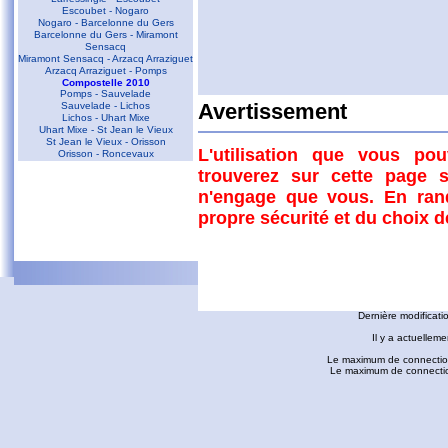
Escoubet - Nogaro
Nogaro - Barcelonne du Gers
Barcelonne du Gers - Miramont
Sensacq
Miramont Sensacq - Arzacq Arraziguet
Arzacq Arraziguet - Pomps
Compostelle 2010
Pomps - Sauvelade
Sauvelade - Lichos
Avertissement
Lichos - Uhart Mixe
Uhart Mixe - St Jean le Vieux
Commentaires
St Jean le Vieux - Orisson
L'utilisation que vous po
Orisson - Roncevaux
trouverez sur cette page s
Conques - Toulouse
D'autres liens
n'engage que vous. En ran
Conques - Cransac
Cransac - Peyrusse le Roc
propre sécurité et du choix 
Peyrusse le Roc - Villefranche de
Rouergue
Villefranche de Rouergue - Najac
Gaillac - Rabastens
Rabastens - Montastruc la Conseillère
fredorando.fr est mis à
Montastruc le Conseillère - Toulouse
Ariège
Dernière modificati
Sarrat des Auzels - Pierre de Roland
Prat Moll
Il y a actuelleme
Le Jasse de Beille d'en Haut
Balade vers Montgaillard
Le maximum de connection
Les dolmens de Cérizols
Le maximum de connections
La Pique d'Endron
Laparan - Fontargenta - Estagnol -
Ruille
Roc de Cos - Pic de l'Aspre
Le Roc de la Courgue
Le Pech de Foix