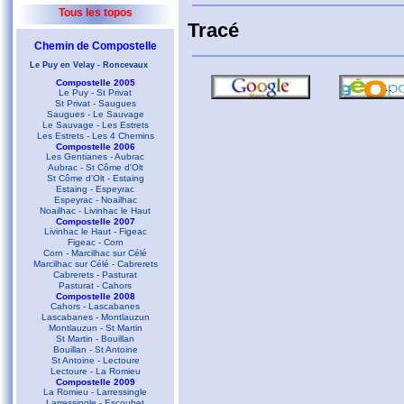
Tous les topos
Tracé
Chemin de Compostelle
Le Puy en Velay - Roncevaux
Compostelle 2005
Le Puy - St Privat
St Privat - Saugues
Saugues - Le Sauvage
Le Sauvage - Les Estrets
Les Estrets - Les 4 Chemins
Compostelle 2006
Les Gentianes - Aubrac
Aubrac - St Côme d'Olt
St Côme d'Olt - Estaing
Estaing - Espeyrac
Espeyrac - Noailhac
Noailhac - Livinhac le Haut
Compostelle 2007
Livinhac le Haut - Figeac
Figeac - Corn
Corn - Marcilhac sur Célé
Marcilhac sur Célé - Cabrerets
Cabrerets - Pasturat
Pasturat - Cahors
Compostelle 2008
Cahors - Lascabanes
Lascabanes - Montlauzun
Montlauzun - St Martin
St Martin - Bouillan
Bouillan - St Antoine
St Antoine - Lectoure
Lectoure - La Romieu
Compostelle 2009
La Romieu - Larressingle
Larressingle - Escoubet