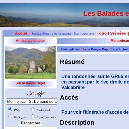
Les Balades 
Accueil
Topo Pyrénées
|
Festival Photo
|
Utile
|
Messages
|
Plan
|
Liens amis
|
|
Ambiance du coin
Montréjeau
|
|
Album photos
Tracé Google Map
Tracé + phot
Résumé
Une randonnée sur le GR86 en
en passant par le rive droite 
Sur le même sujet
Valcabrère
Accès
Web
fredorando
Pour voir l'itinéraire d'accès 
tracegps
topo pyrénées
Description