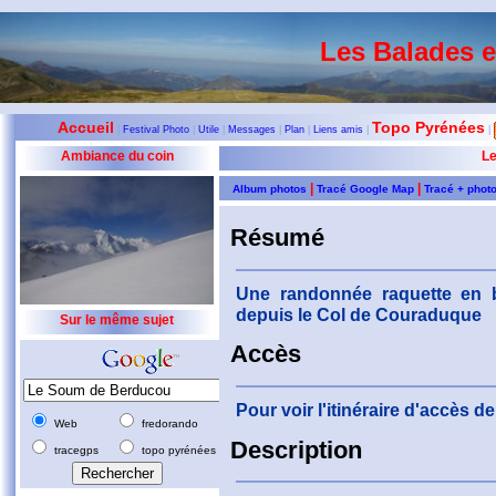
Les Balades 
Accueil
Topo Pyrénées
|
Festival Photo
|
Utile
|
Messages
|
Plan
|
Liens amis
|
|
Ambiance du coin
L
|
|
Album photos
Tracé Google Map
Tracé + phot
Résumé
Une randonnée raquette en
depuis le Col de Couraduque
Sur le même sujet
Accès
Pour voir l'itinéraire d'accès 
Web
fredorando
Description
tracegps
topo pyrénées