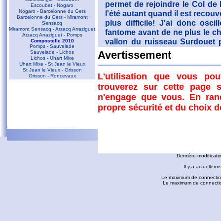
permet de rejoindre le Col de l
Escoubet - Nogaro
Nogaro - Barcelonne du Gers
l'été autant quand il est recouv
Barcelonne du Gers - Miramont
plus difficile! J'ai donc os
Sensacq
Miramont Sensacq - Arzacq Arraziguet
fantome avant de ne plus le c
Arzacq Arraziguet - Pomps
vallon du ruisseau Surdouet
Compostelle 2010
Pomps - Sauvelade
rattraper la route forestière (
Sauvelade - Lichos
Avertissement
Lichos - Uhart Mixe
route dammée emprunté plus t
Uhart Mixe - St Jean le Vieux
vers le Col de Couraduque, passe
St Jean le Vieux - Orisson
L'utilisation que vous po
Orisson - Roncevaux
Tracé
trouverez sur cette page s
Conques - Toulouse
n'engage que vous. En ran
Conques - Cransac
Cransac - Peyrusse le Roc
propre sécurité et du choix 
Peyrusse le Roc - Villefranche de
Rouergue
Villefranche de Rouergue - Najac
Gaillac - Rabastens
Rabastens - Montastruc la Conseillère
fredorando.fr est mis à
Montastruc le Conseillère - Toulouse
Ariège
Dernière modificati
Sarrat des Auzels - Pierre de Roland
Prat Moll
Il y a actuelleme
Le Jasse de Beille d'en Haut
Balade vers Montgaillard
Le maximum de connection
Les dolmens de Cérizols
Le maximum de connections
La Pique d'Endron
Laparan - Fontargenta - Estagnol -
Ruille
Roc de Cos - Pic de l'Aspre
Le Roc de la Courgue
Le Pech de Foix