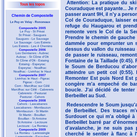
Attention: La pratique du ski
Tous les topos
Couraduque est payante... Je ne
passer avant 9H, il n'y a pers
Chemin de Compostelle
Col de Couraduque, laisser e
Le Puy en Velay - Roncevaux
refuge du Haugarou et prend
Compostelle 2005
remonte vers le Col de la Se
Le Puy - St Privat
St Privat - Saugues
Prendre le chemin de gauche e
Saugues - Le Sauvage
dammée pour emprunter un sen
Le Sauvage - Les Estrets
Les Estrets - Les 4 Chemins
dessus du vallon du ruisseau d
Compostelle 2006
Les Gentianes - Aubrac
de passer le ruisseau, remont
Aubrac - St Côme d'Olt
Fontaine de la Taillade (0:45)
St Côme d'Olt - Estaing
Estaing - Espeyrac
le Soum de Berducou d'abor
Espeyrac - Noailhac
atteindre un petit col (0:55
Noailhac - Livinhac le Haut
Compostelle 2007
Remonter Est puis Nord Est p
Livinhac le Haut - Figeac
Figeac - Corn
congère m'a empeché de basc
Corn - Marcilhac sur Célé
boucle. J'ai décidé de tenter
Marcilhac sur Célé - Cabrerets
Cabrerets - Pasturat
Berbeillet au Sud.
Pasturat - Cahors
Compostelle 2008
Redescendre le Soum jusqu'au
Cahors - Lascabanes
Lascabanes - Montlauzun
de Berbeillet. Des traces m
Montlauzun - St Martin
St Martin - Bouillan
Surdouet ce qui m'a obligé à 
Bouillan - St Antoine
Berbeillet barré par d'énormes
St Antoine - Lectoure
Lectoure - La Romieu
d'avalanche, je ne suis pas p
Compostelle 2009
cherché le sentier à flanc à
La Romieu - Larressingle
Larressingle - Escoubet