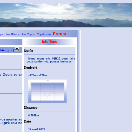
Forum
gpx
|
Les Photos
|
Les Topos
|
Top du site
|
Info Topo
|
chier gpx
Durée
Nous avons mis 02H25 pour faire
cette randonnée, pauses incluses!
Dénivelé
s Gours et en
+278m / -278m
Distance
6.784km
e de monter au
Date
. Qu'à cela ne
12 avril 2009