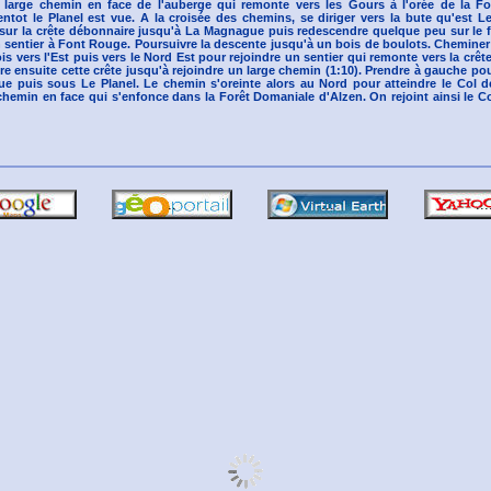
e large chemin en face de l'auberge qui remonte vers les Gours à l'orée de la F
entot le Planel est vue. A la croisée des chemins, se diriger vers la bute qu'est Le
sur la crête débonnaire jusqu'à La Magnague puis redescendre quelque peu sur le 
n sentier à Font Rouge. Poursuivre la descente jusqu'à un bois de boulots. Cheminer
ois vers l'Est puis vers le Nord Est pour rejoindre un sentier qui remonte vers la crê
vre ensuite cette crête jusqu'à rejoindre un large chemin (1:10). Prendre à gauche po
 puis sous Le Planel. Le chemin s'oreinte alors au Nord pour atteindre le Col de
chemin en face qui s'enfonce dans la Forêt Domaniale d'Alzen. On rejoint ainsi le C