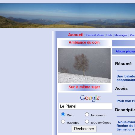
Accueil
|
Festival Photo
|
Utile
|
Messages
|
Pla
Ambiance du coin
Album photo
Résumé
Une balade
descendant 
Sur le même sujet
Accès
Pour voir l
Descripti
Web
fredorando
Nous avion
tracegps
topo pyrénées
Rocher de B
tienne, une 