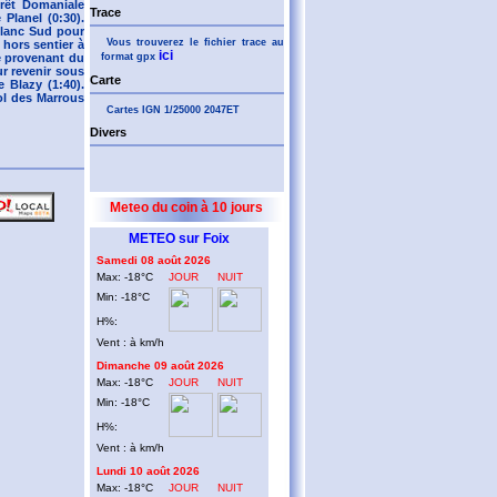
orêt Domaniale
Trace
 Planel (0:30).
flanc Sud pour
Vous trouverez le fichier trace au
 hors sentier à
ici
format gpx
te provenant du
ur revenir sous
Carte
 Blazy (1:40).
ol des Marrous
Cartes IGN 1/25000 2047ET
Divers
Meteo du coin à 10 jours
METEO sur Foix
Samedi 08 août 2026
Max: -18°C
JOUR
NUIT
Min: -18°C
H%:
Vent : à km/h
Dimanche 09 août 2026
Max: -18°C
JOUR
NUIT
Min: -18°C
H%:
Vent : à km/h
Lundi 10 août 2026
Max: -18°C
JOUR
NUIT