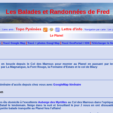
Les Balades et Randonnées de Fred
Topo Pyrénées
Lettre d'info
n
|
Liens amis
|
|
|
|
|
|
Navigation par carte
|
Les 
Le Planel
|
|
|
|
s
Tracé Google Map
Tracé + photos Googl Map
Tracé GeoPortail / IGN
Télécharger le fi
 en boucle depuis le Col des Marrous pour monter au Planel en passant par le
par La Magnangue, la Font Rouge, la Fontaine d'Estats et le col de Blazy
'itinéraire d'accès depuis chez vous avec
GoogleMap Itinéraire
on
s élu domicile à l'excellente
Auberge des Myrtilles
au Col des Marrous dans l'optiqu
atail le lendemain. Neige dans la nuit et brouillard le jour J nous en ont dissuadé
petite balade tranquille au Planel fera l'affaire!