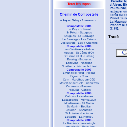
Prendre l
Tous les topos
d'Alzen. Bi
Poursuivre 
rattraper u
Chemin de Compostelle
l'orée du b
Planel. Sui
Le Puy en Velay - Roncevaux
La Magnague
Prendre le 
Compostelle 2005
(2:25).
Le Puy - St Privat
St Privat - Saugues
Tracé
Saugues - Le Sauvage
Le Sauvage - Les Estrets
Les Estrets - Les 4 Chemins
Compostelle 2006
Les Gentianes - Aubrac
Aubrac - St Côme d'Olt
St Côme d'Olt - Estaing
Estaing - Espeyrac
Espeyrac - Noailhac
Noailhac - Livinhac le Haut
Compostelle 2007
Livinhac le Haut - Figeac
Figeac - Corn
Corn - Marcilhac sur Célé
Marcilhac sur Célé - Cabrerets
Cabrerets - Pasturat
Pasturat - Cahors
Compostelle 2008
Cahors - Lascabanes
Lascabanes - Montlauzun
Montlauzun - St Martin
St Martin - Bouillan
Bouillan - St Antoine
St Antoine - Lectoure
Lectoure - La Romieu
Compostelle 2009
La Romieu - Larressingle
Larressingle - Escoubet