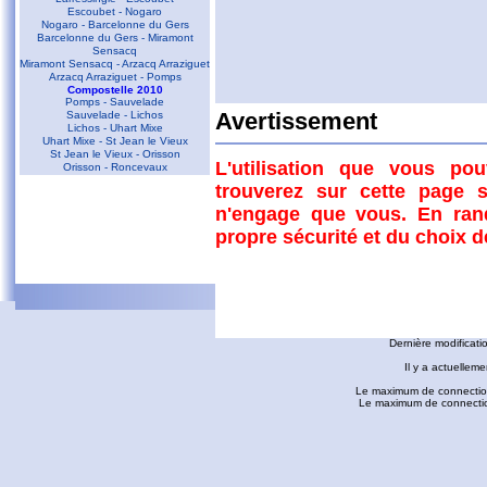
Escoubet - Nogaro
Nogaro - Barcelonne du Gers
Barcelonne du Gers - Miramont
Sensacq
Miramont Sensacq - Arzacq Arraziguet
Arzacq Arraziguet - Pomps
Compostelle 2010
Pomps - Sauvelade
Sauvelade - Lichos
Avertissement
Commentaires
Lichos - Uhart Mixe
Uhart Mixe - St Jean le Vieux
St Jean le Vieux - Orisson
L'utilisation que vous po
Orisson - Roncevaux
D'autres liens
trouverez sur cette page s
Conques - Toulouse
n'engage que vous. En ran
Conques - Cransac
Cransac - Peyrusse le Roc
propre sécurité et du choix 
Peyrusse le Roc - Villefranche de
Rouergue
Villefranche de Rouergue - Najac
Gaillac - Rabastens
Rabastens - Montastruc la Conseillère
fredorando.fr est mis à
Montastruc le Conseillère - Toulouse
Ariège
Dernière modificati
Sarrat des Auzels - Pierre de Roland
Prat Moll
Il y a actuelleme
Le Jasse de Beille d'en Haut
Balade vers Montgaillard
Le maximum de connection
Les dolmens de Cérizols
Le maximum de connections
La Pique d'Endron
Laparan - Fontargenta - Estagnol -
Ruille
Roc de Cos - Pic de l'Aspre
Le Roc de la Courgue
Le Pech de Foix