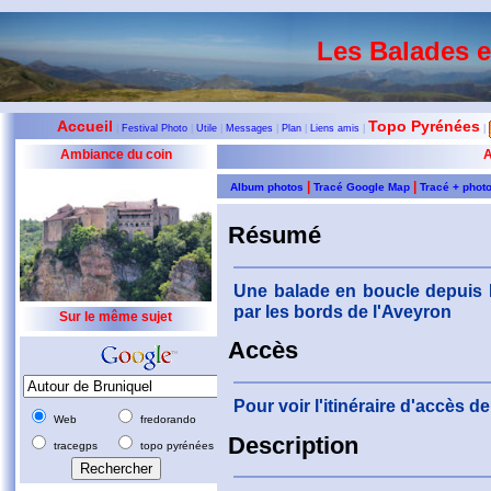
Les Balades 
Accueil
Topo Pyrénées
|
Festival Photo
|
Utile
|
Messages
|
Plan
|
Liens amis
|
|
Ambiance du coin
A
|
|
Album photos
Tracé Google Map
Tracé + phot
Résumé
Une balade en boucle depuis B
par les bords de l'Aveyron
Sur le même sujet
Accès
Pour voir l'itinéraire d'accès 
Web
fredorando
Description
tracegps
topo pyrénées