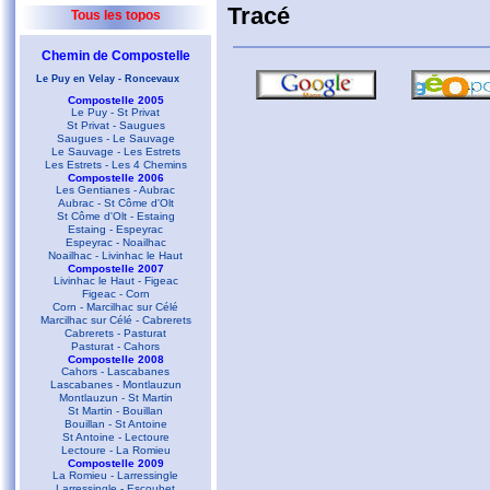
Tracé
Tous les topos
Chemin de Compostelle
Le Puy en Velay - Roncevaux
Compostelle 2005
Le Puy - St Privat
St Privat - Saugues
Saugues - Le Sauvage
Le Sauvage - Les Estrets
Les Estrets - Les 4 Chemins
Compostelle 2006
Les Gentianes - Aubrac
Aubrac - St Côme d'Olt
St Côme d'Olt - Estaing
Estaing - Espeyrac
Espeyrac - Noailhac
Noailhac - Livinhac le Haut
Compostelle 2007
Livinhac le Haut - Figeac
Figeac - Corn
Corn - Marcilhac sur Célé
Marcilhac sur Célé - Cabrerets
Cabrerets - Pasturat
Pasturat - Cahors
Compostelle 2008
Cahors - Lascabanes
Lascabanes - Montlauzun
Montlauzun - St Martin
St Martin - Bouillan
Bouillan - St Antoine
St Antoine - Lectoure
Lectoure - La Romieu
Compostelle 2009
La Romieu - Larressingle
Larressingle - Escoubet