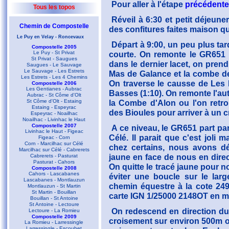
Pour aller à l'étape
précédente
Tous les topos
Réveil à 6:30 et petit déjeune
Chemin de Compostelle
des confitures faites maison q
Le Puy en Velay - Roncevaux
Départ à 9:00, un peu plus tar
Compostelle 2005
Le Puy - St Privat
courte. On remonte le GR651 p
St Privat - Saugues
dans le dernier lacet, on pren
Saugues - Le Sauvage
Le Sauvage - Les Estrets
Mas de Galance et la combe de
Les Estrets - Les 4 Chemins
On traverse le causse de Les
Compostelle 2006
Les Gentianes - Aubrac
Basses (1:10). On remonte l'au
Aubrac - St Côme d'Olt
St Côme d'Olt - Estaing
la Combe d'Alon ou l'on retro
Estaing - Espeyrac
des Bioules pour arriver à un c
Espeyrac - Noailhac
Noailhac - Livinhac le Haut
Compostelle 2007
A ce niveau, le GR651 part par
Livinhac le Haut - Figeac
Célé. Il parait que c'est joli m
Figeac - Corn
Corn - Marcilhac sur Célé
chez certains, nous avons dé
Marcilhac sur Célé - Cabrerets
jaune en face de nous en dire
Cabrerets - Pasturat
Pasturat - Cahors
On quitte le tracé jaune pour 
Compostelle 2008
Cahors - Lascabanes
éviter une boucle sur le larg
Lascabanes - Montlauzun
chemin équestre à la cote 249 
Montlauzun - St Martin
St Martin - Bouillan
carte IGN 1/25000 2148OT en 
Bouillan - St Antoine
St Antoine - Lectoure
On redescend en direction du
Lectoure - La Romieu
Compostelle 2009
croisement sur environ 500m où
La Romieu - Larressingle
Larressingle - Escoubet