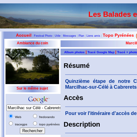
Les Balades 
Accueil
Topo Pyrénées
|
Festival Photo
|
Utile
|
Messages
|
Plan
|
Liens amis
|
|
Ambiance du coin
Marcil
|
|
Album photos
Tracé Google Map
Tracé + phot
Résumé
Quinzième étape de notre 
Marcilhac-sur-Célé à Cabrerets
Sur le même sujet
Accès
Pour voir l'itinéraire d'accès 
Web
fredorando
Description
tracegps
topo pyrénées