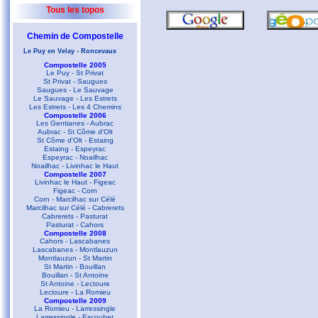
Tous les topos
Chemin de Compostelle
Le Puy en Velay - Roncevaux
Compostelle 2005
Le Puy - St Privat
St Privat - Saugues
Saugues - Le Sauvage
Le Sauvage - Les Estrets
Les Estrets - Les 4 Chemins
Compostelle 2006
Les Gentianes - Aubrac
Aubrac - St Côme d'Olt
St Côme d'Olt - Estaing
Estaing - Espeyrac
Espeyrac - Noailhac
Noailhac - Livinhac le Haut
Compostelle 2007
Livinhac le Haut - Figeac
Figeac - Corn
Corn - Marcilhac sur Célé
Marcilhac sur Célé - Cabrerets
Cabrerets - Pasturat
Pasturat - Cahors
Compostelle 2008
Cahors - Lascabanes
Lascabanes - Montlauzun
Montlauzun - St Martin
St Martin - Bouillan
Bouillan - St Antoine
St Antoine - Lectoure
Lectoure - La Romieu
Compostelle 2009
La Romieu - Larressingle
Larressingle - Escoubet