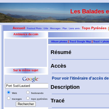
Les Balades 
Accueil
Topo Pyrénées
|
Festival Photo
|
Utile
|
Messages
|
Plan
|
Liens amis
|
|
Ambiance du coin
|
|
Album photos
Tracé Google Map
Tracé + phot
Résumé
Accès
Sur le même sujet
Pour voir l'itinéraire d'accès 
Description
Web
fredorando
tracegps
topo pyrénées
Tracé