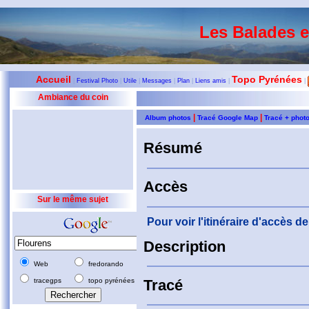
Les Balades 
Accueil
Topo Pyrénées
|
Festival Photo
|
Utile
|
Messages
|
Plan
|
Liens amis
|
|
Ambiance du coin
|
|
Album photos
Tracé Google Map
Tracé + phot
Résumé
Accès
Sur le même sujet
Pour voir l'itinéraire d'accès 
Description
Web
fredorando
tracegps
topo pyrénées
Tracé