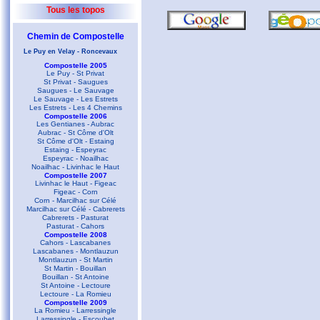
Tous les topos
Chemin de Compostelle
Le Puy en Velay - Roncevaux
Compostelle 2005
Le Puy - St Privat
St Privat - Saugues
Saugues - Le Sauvage
Le Sauvage - Les Estrets
Les Estrets - Les 4 Chemins
Compostelle 2006
Les Gentianes - Aubrac
Aubrac - St Côme d'Olt
St Côme d'Olt - Estaing
Estaing - Espeyrac
Espeyrac - Noailhac
Noailhac - Livinhac le Haut
Compostelle 2007
Livinhac le Haut - Figeac
Figeac - Corn
Corn - Marcilhac sur Célé
Marcilhac sur Célé - Cabrerets
Cabrerets - Pasturat
Pasturat - Cahors
Compostelle 2008
Cahors - Lascabanes
Lascabanes - Montlauzun
Montlauzun - St Martin
St Martin - Bouillan
Bouillan - St Antoine
St Antoine - Lectoure
Lectoure - La Romieu
Compostelle 2009
La Romieu - Larressingle
Larressingle - Escoubet